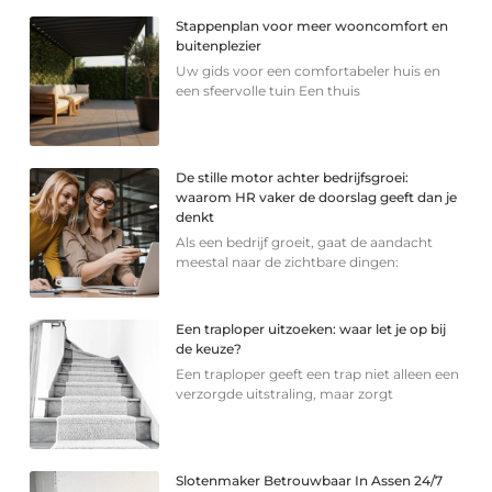
Stappenplan voor meer wooncomfort en
buitenplezier
Uw gids voor een comfortabeler huis en
een sfeervolle tuin Een thuis
De stille motor achter bedrijfsgroei:
waarom HR vaker de doorslag geeft dan je
denkt
Als een bedrijf groeit, gaat de aandacht
meestal naar de zichtbare dingen:
Een traploper uitzoeken: waar let je op bij
de keuze?
Een traploper geeft een trap niet alleen een
verzorgde uitstraling, maar zorgt
Slotenmaker Betrouwbaar In Assen 24/7