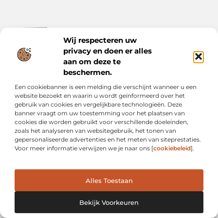
Wij respecteren uw
privacy en doen er alles
aan om deze te
Ontwerp je dagelijks leven met inspiratie en verhalen.
Ontdek praktische tips, creatieve ideeën en waardevolle
beschermen.
inzichten op Bnontwerp.nl.
Een cookiebanner is een melding die verschijnt wanneer u een
website bezoekt en waarin u wordt geïnformeerd over het
Bericht categorie
gebruik van cookies en vergelijkbare technologieën. Deze
banner vraagt om uw toestemming voor het plaatsen van
cookies die worden gebruikt voor verschillende doeleinden,
zoals het analyseren van websitegebruik, het tonen van
Onze informatie
gepersonaliseerde advertenties en het meten van siteprestaties.
Voor meer informatie verwijzen we je naar ons [
cookiebeleid
].
Goede Links Inkopen: Wat Je Moet Weten vóór Je Investeert in Linkbuilding
Inkomsten Genereren met Mijn Website: Van Online Aanwezigheid naar Echte Verdiensten
Alles Toestaan
Website index
Cookiebeleid (EU)
Bekijk Voorkeuren
@2025 www.bnontwerp.nl. All Right Reserved.