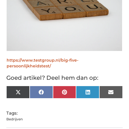
https://www.testgroup.nl/big-five-
persoonlijkheidstest/
Goed artikel? Deel hem dan op:
X
Facebook
Pinterest
LinkedIn
Email
(Twitter)
Tags:
Bedrijven