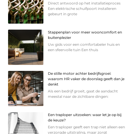
Direct antwoord op het installatieproces
Een elektrische schuifpoort installeren
gebeurt in grote
Stappenplan voor meer wooncomfort en
buitenplezier
Uw gids voor een comfortabeler huis en
een sfeervolle tuin Een thuis
De stille motor achter bedrijfsgroei:
waarom HR vaker de doorslag geeft dan je
denkt
Als een bedrijf groeit, gaat de aandacht
meestal naar de zichtbare dingen:
Een traploper uitzoeken: waar let je op bij
de keuze?
Een traploper geeft een trap niet alleen een
verzorgde uitstraling, maar zorgt