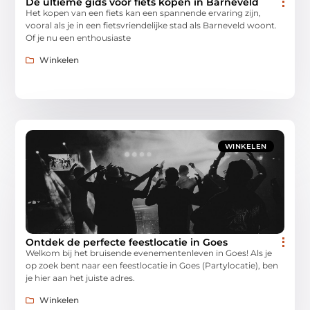
De ultieme gids voor fiets kopen in Barneveld
Het kopen van een fiets kan een spannende ervaring zijn,
vooral als je in een fietsvriendelijke stad als Barneveld woont.
Of je nu een enthousiaste
Winkelen
WINKELEN
Ontdek de perfecte feestlocatie in Goes
Welkom bij het bruisende evenementenleven in Goes! Als je
op zoek bent naar een feestlocatie in Goes (Partylocatie), ben
je hier aan het juiste adres.
Winkelen