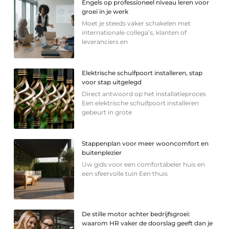
Engels op professioneel niveau leren voor
groei in je werk
Moet je steeds vaker schakelen met
internationale collega’s, klanten of
leveranciers en
Elektrische schuifpoort installeren, stap
voor stap uitgelegd
Direct antwoord op het installatieproces
Een elektrische schuifpoort installeren
gebeurt in grote
Stappenplan voor meer wooncomfort en
buitenplezier
Uw gids voor een comfortabeler huis en
een sfeervolle tuin Een thuis
De stille motor achter bedrijfsgroei:
waarom HR vaker de doorslag geeft dan je