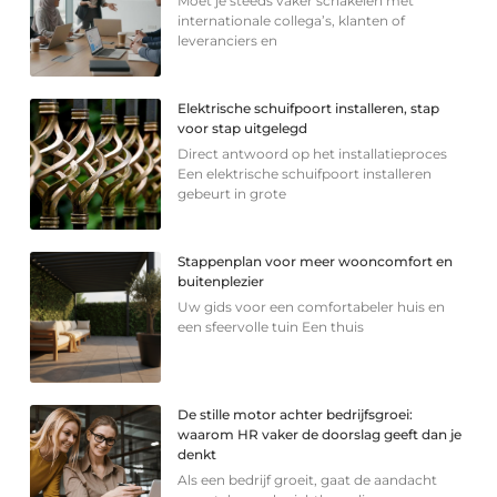
Moet je steeds vaker schakelen met
internationale collega’s, klanten of
leveranciers en
Elektrische schuifpoort installeren, stap
voor stap uitgelegd
Direct antwoord op het installatieproces
Een elektrische schuifpoort installeren
gebeurt in grote
Stappenplan voor meer wooncomfort en
buitenplezier
Uw gids voor een comfortabeler huis en
een sfeervolle tuin Een thuis
De stille motor achter bedrijfsgroei:
waarom HR vaker de doorslag geeft dan je
denkt
Als een bedrijf groeit, gaat de aandacht