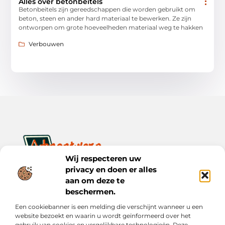
Alles over betonbeitels
Betonbeitels zijn gereedschappen die worden gebruikt om
beton, steen en ander hard materiaal te bewerken. Ze zijn
ontworpen om grote hoeveelheden materiaal weg te hakken
Verbouwen
Wij respecteren uw
privacy en doen er alles
Ontwerp je dagelijks leven met inspiratie en verhalen.
Ontdek praktische tips, creatieve ideeën en waardevolle
aan om deze te
inzichten op Bnontwerp.nl.
beschermen.
Een cookiebanner is een melding die verschijnt wanneer u een
Bericht categorie
website bezoekt en waarin u wordt geïnformeerd over het
gebruik van cookies en vergelijkbare technologieën. Deze