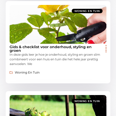
WONING EN TUIN
Gids & checklist voor onderhoud, styling en
groen
In deze gids leer je hoe je onderhoud, styling en groen slim
combineert voor een huis en tuin die het hele jaar prettig
aanvoelen. We
Woning En Tuin
WONING EN TUIN