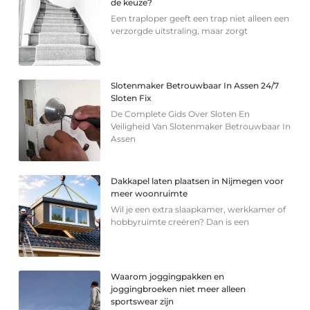
de keuze?
Een traploper geeft een trap niet alleen een
verzorgde uitstraling, maar zorgt
Slotenmaker Betrouwbaar In Assen 24/7
Sloten Fix
De Complete Gids Over Sloten En
Veiligheid Van Slotenmaker Betrouwbaar In
Assen
Dakkapel laten plaatsen in Nijmegen voor
meer woonruimte
Wil je een extra slaapkamer, werkkamer of
hobbyruimte creëren? Dan is een
Waarom joggingpakken en
joggingbroeken niet meer alleen
sportswear zijn