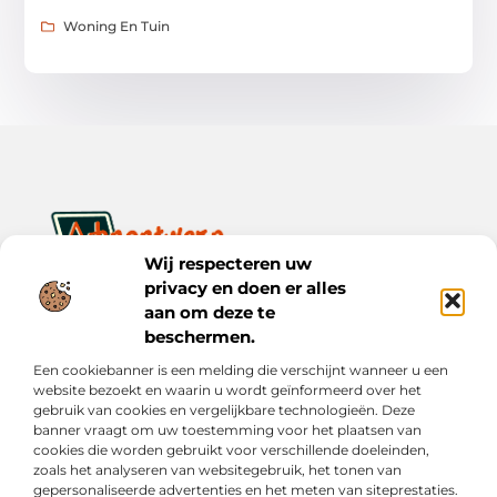
Woning En Tuin
Wij respecteren uw
privacy en doen er alles
Ontwerp je dagelijks leven met inspiratie en verhalen.
Ontdek praktische tips, creatieve ideeën en waardevolle
aan om deze te
inzichten op Bnontwerp.nl.
beschermen.
Een cookiebanner is een melding die verschijnt wanneer u een
Bericht categorie
website bezoekt en waarin u wordt geïnformeerd over het
gebruik van cookies en vergelijkbare technologieën. Deze
banner vraagt om uw toestemming voor het plaatsen van
cookies die worden gebruikt voor verschillende doeleinden,
Onze informatie
zoals het analyseren van websitegebruik, het tonen van
gepersonaliseerde advertenties en het meten van siteprestaties.
Goede Links Inkopen: Wat Je Moet Weten vóór Je Investeert in Linkbuilding
Inkomsten Genereren met Mijn Website: Van Online Aanwezigheid naar Echte Verdiensten