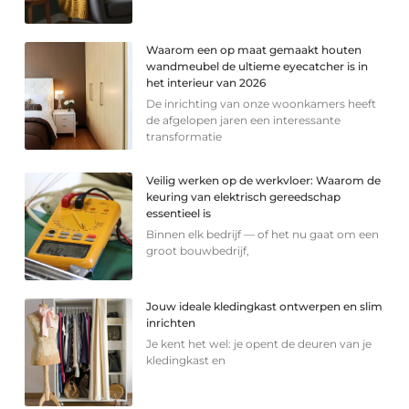
Waarom een op maat gemaakt houten
wandmeubel de ultieme eyecatcher is in
het interieur van 2026
De inrichting van onze woonkamers heeft
de afgelopen jaren een interessante
transformatie
Veilig werken op de werkvloer: Waarom de
keuring van elektrisch gereedschap
essentieel is
Binnen elk bedrijf — of het nu gaat om een
groot bouwbedrijf,
Jouw ideale kledingkast ontwerpen en slim
inrichten
Je kent het wel: je opent de deuren van je
kledingkast en