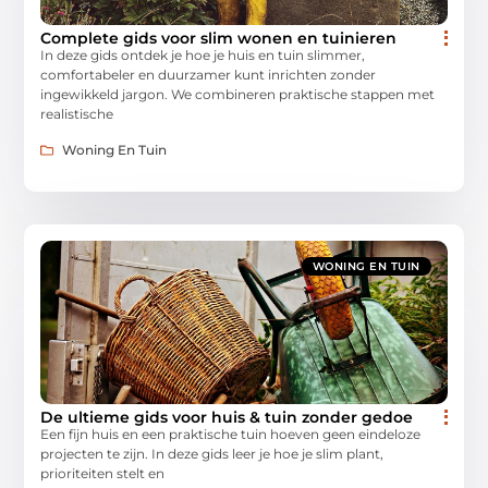
Complete gids voor slim wonen en tuinieren
In deze gids ontdek je hoe je huis en tuin slimmer,
comfortabeler en duurzamer kunt inrichten zonder
ingewikkeld jargon. We combineren praktische stappen met
realistische
Woning En Tuin
WONING EN TUIN
De ultieme gids voor huis & tuin zonder gedoe
Een fijn huis en een praktische tuin hoeven geen eindeloze
projecten te zijn. In deze gids leer je hoe je slim plant,
prioriteiten stelt en