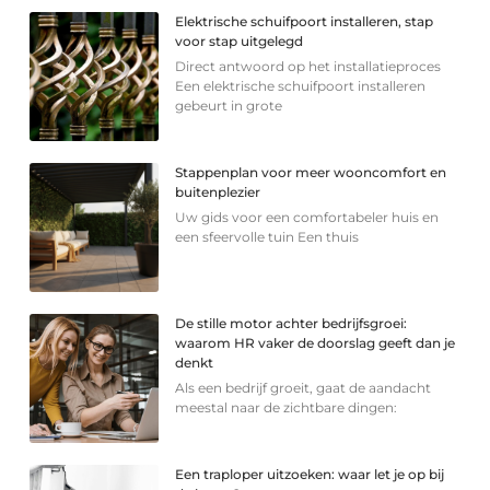
Elektrische schuifpoort installeren, stap
voor stap uitgelegd
Direct antwoord op het installatieproces
Een elektrische schuifpoort installeren
gebeurt in grote
Stappenplan voor meer wooncomfort en
buitenplezier
Uw gids voor een comfortabeler huis en
een sfeervolle tuin Een thuis
De stille motor achter bedrijfsgroei:
waarom HR vaker de doorslag geeft dan je
denkt
Als een bedrijf groeit, gaat de aandacht
meestal naar de zichtbare dingen:
Een traploper uitzoeken: waar let je op bij