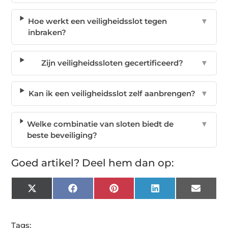
Hoe werkt een veiligheidsslot tegen
▼
inbraken?
Zijn veiligheidssloten gecertificeerd?
▼
Kan ik een veiligheidsslot zelf aanbrengen?
▼
Welke combinatie van sloten biedt de
▼
beste beveiliging?
Goed artikel? Deel hem dan op:
X
Facebook
Pinterest
LinkedIn
Email
(Twitter)
Tags: