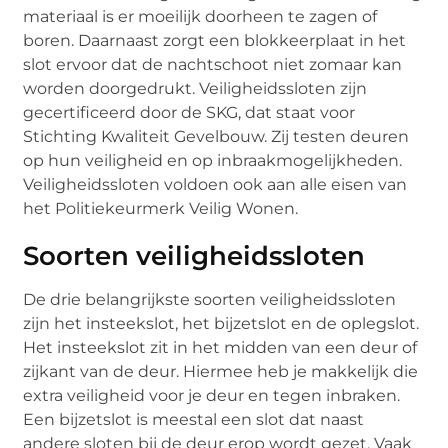
materiaal is er moeilijk doorheen te zagen of
boren. Daarnaast zorgt een blokkeerplaat in het
slot ervoor dat de nachtschoot niet zomaar kan
worden doorgedrukt. Veiligheidssloten zijn
gecertificeerd door de SKG, dat staat voor
Stichting Kwaliteit Gevelbouw. Zij testen deuren
op hun veiligheid en op inbraakmogelijkheden.
Veiligheidssloten voldoen ook aan alle eisen van
het Politiekeurmerk Veilig Wonen.
Soorten veiligheidssloten
De drie belangrijkste soorten veiligheidssloten
zijn het insteekslot, het bijzetslot en de oplegslot.
Het insteekslot zit in het midden van een deur of
zijkant van de deur. Hiermee heb je makkelijk die
extra veiligheid voor je deur en tegen inbraken.
Een bijzetslot is meestal een slot dat naast
andere sloten bij de deur erop wordt gezet. Vaak