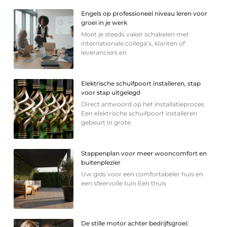
Engels op professioneel niveau leren voor
groei in je werk
Moet je steeds vaker schakelen met
internationale collega’s, klanten of
leveranciers en
Elektrische schuifpoort installeren, stap
voor stap uitgelegd
Direct antwoord op het installatieproces
Een elektrische schuifpoort installeren
gebeurt in grote
Stappenplan voor meer wooncomfort en
buitenplezier
Uw gids voor een comfortabeler huis en
een sfeervolle tuin Een thuis
De stille motor achter bedrijfsgroei: