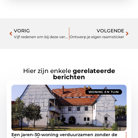
VORIG
VOLGENDE
Vijf redenen om bij deze verhuur een hogedrukreiniger te huren
Ontwerp je eigen raamsticker
Hier zijn enkele
gerelateerde
berichten
WONING EN TUIN
Een jaren-30-woning verduurzamen zonder de