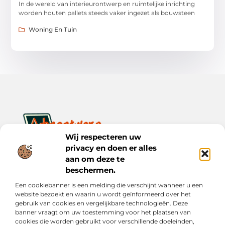
In de wereld van interieurontwerp en ruimtelijke inrichting
worden houten pallets steeds vaker ingezet als bouwsteen
Woning En Tuin
Wij respecteren uw
privacy en doen er alles
Ontwerp je dagelijks leven met inspiratie en verhalen.
Ontdek praktische tips, creatieve ideeën en waardevolle
aan om deze te
inzichten op Bnontwerp.nl.
beschermen.
Een cookiebanner is een melding die verschijnt wanneer u een
Bericht categorie
website bezoekt en waarin u wordt geïnformeerd over het
gebruik van cookies en vergelijkbare technologieën. Deze
banner vraagt om uw toestemming voor het plaatsen van
cookies die worden gebruikt voor verschillende doeleinden,