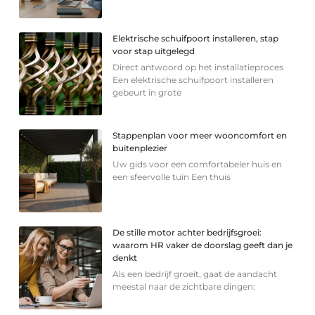
Elektrische schuifpoort installeren, stap
voor stap uitgelegd
Direct antwoord op het installatieproces
Een elektrische schuifpoort installeren
gebeurt in grote
Stappenplan voor meer wooncomfort en
buitenplezier
Uw gids voor een comfortabeler huis en
een sfeervolle tuin Een thuis
De stille motor achter bedrijfsgroei:
waarom HR vaker de doorslag geeft dan je
denkt
Als een bedrijf groeit, gaat de aandacht
meestal naar de zichtbare dingen: