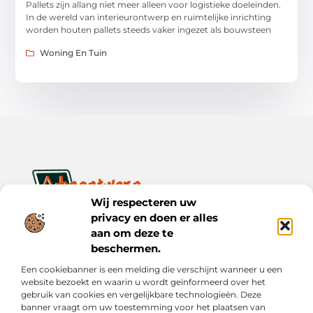
Pallets zijn allang niet meer alleen voor logistieke doeleinden.
In de wereld van interieurontwerp en ruimtelijke inrichting
worden houten pallets steeds vaker ingezet als bouwsteen
Woning En Tuin
Wij respecteren uw
privacy en doen er alles
Ontwerp je dagelijks leven met inspiratie en verhalen.
Ontdek praktische tips, creatieve ideeën en waardevolle
aan om deze te
inzichten op Bnontwerp.nl.
beschermen.
Een cookiebanner is een melding die verschijnt wanneer u een
Bericht categorie
website bezoekt en waarin u wordt geïnformeerd over het
gebruik van cookies en vergelijkbare technologieën. Deze
banner vraagt om uw toestemming voor het plaatsen van