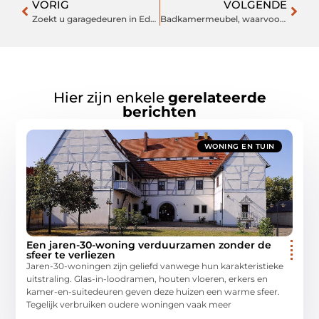
VORIG
VOLGENDE
Zoekt u garagedeuren in Ede? Dit zijn belangrijke aandachtspunten!
Badkamermeubel, waarvoor is het eigenlijk?
Hier zijn enkele
gerelateerde
berichten
WONING EN TUIN
Een jaren-30-woning verduurzamen zonder de
sfeer te verliezen
Jaren-30-woningen zijn geliefd vanwege hun karakteristieke
uitstraling. Glas-in-loodramen, houten vloeren, erkers en
kamer-en-suitedeuren geven deze huizen een warme sfeer.
Tegelijk verbruiken oudere woningen vaak meer