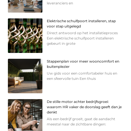
leveranciers en
Elektrische schuifpoort installeren, stap
voor stap uitgelegd
Direct antwoord op het installatieproces
Een elektrische schuifpoort installeren
gebeurt in grote
Stappenplan voor meer wooncomfort en
buitenplezier
Uw gids voor een comfortabeler huis en
een sfeervolle tuin Een thuis
De stille motor achter bedrijfsgroei:
waarom HR vaker de doorslag geeft dan je
denkt
Als een bedrijf groeit, gaat de aandacht
meestal naar de zichtbare dingen: