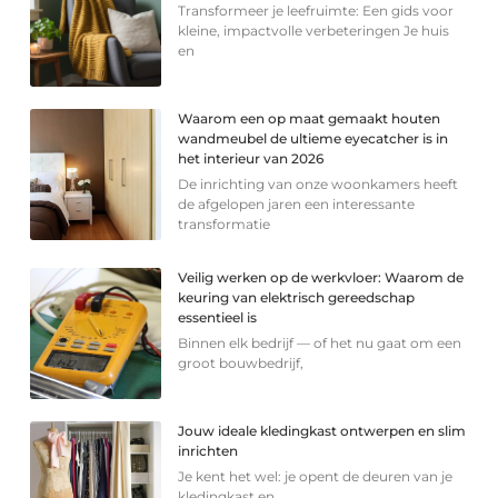
Transformeer je leefruimte: Een gids voor
kleine, impactvolle verbeteringen Je huis
en
Waarom een op maat gemaakt houten
wandmeubel de ultieme eyecatcher is in
het interieur van 2026
De inrichting van onze woonkamers heeft
de afgelopen jaren een interessante
transformatie
Veilig werken op de werkvloer: Waarom de
keuring van elektrisch gereedschap
essentieel is
Binnen elk bedrijf — of het nu gaat om een
groot bouwbedrijf,
Jouw ideale kledingkast ontwerpen en slim
inrichten
Je kent het wel: je opent de deuren van je
kledingkast en