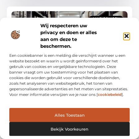
AANBIEDINGEN
Wij respecteren uw
privacy en doen er alles
aan om deze te
beschermen.
Een cookiebanner is een melding die verschijnt wanneer u een
website bezoekt en waarin u wordt geïnformeerd over het
Optimaliseer je magazijn met betrouwbare
opslagsystemen
gebruik van cookies en vergelijkbare technologieën. Deze
Waarom betrouwbare opslagsystemen cruciaal zijn Als je een
banner vraagt om uw toestemming voor het plaatsen van
magazijn runt, weet je hoe belangrijk het is om je ruimte
cookies die worden gebruikt voor verschillende doeleinden,
optimaal te benutten. Betrouwbare opslagsystemen zijn
zoals het analyseren van websitegebruik, het tonen van
gepersonaliseerde advertenties en het meten van siteprestaties.
Aanbiedingen
Voor meer informatie verwijzen we je naar ons [
cookiebeleid
].
Alles Toestaan
AANBIEDINGEN
Bekijk Voorkeuren