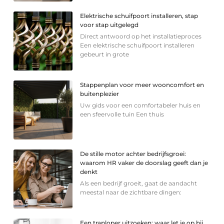
Elektrische schuifpoort installeren, stap
voor stap uitgelegd
Direct antwoord op het installatieproces
Een elektrische schuifpoort installeren
gebeurt in grote
Stappenplan voor meer wooncomfort en
buitenplezier
Uw gids voor een comfortabeler huis en
een sfeervolle tuin Een thuis
De stille motor achter bedrijfsgroei:
waarom HR vaker de doorslag geeft dan je
denkt
Als een bedrijf groeit, gaat de aandacht
meestal naar de zichtbare dingen:
Een traploper uitzoeken: waar let je op bij