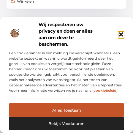
Winkelen
Wij respecteren uw
privacy en doen er alles
aan om deze te
beschermen.
Een cookiebanner is een melding die verschijnt wanneer u een
website bezoekt en waarin u wordt geïnformeerd over het
gebruik van cookies en vergelijkbare technologieën. Deze
Ontwerp je dagelijks leven met inspiratie en verhalen.
banner vraagt om uw toestemming voor het plaatsen van
Ontdek praktische tips, creatieve ideeën en waardevolle
cookies die worden gebruikt voor verschillende doeleinden,
inzichten op Bnontwerp.nl.
zoals het analyseren van websitegebruik, het tonen van
gepersonaliseerde advertenties en het meten van siteprestaties.
Bericht categorie
Voor meer informatie verwijzen we je naar ons [
cookiebeleid
].
Alles Toestaan
Onze informatie
Bekijk Voorkeuren
Goede Links Inkopen: Wat Je Moet Weten vóór Je Investeert in Linkbuilding
Inkomsten Genereren met Mijn Website: Van Online Aanwezigheid naar Echte Verdiensten