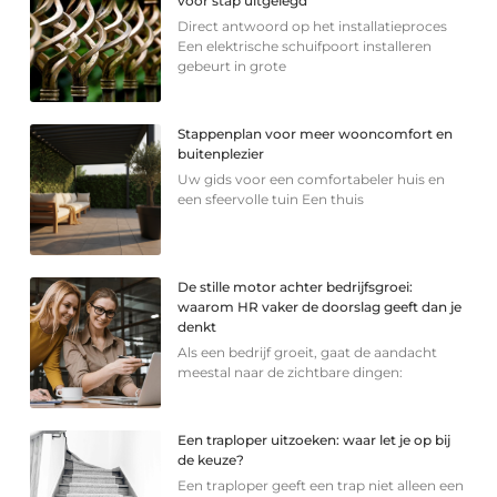
voor stap uitgelegd
Direct antwoord op het installatieproces
Een elektrische schuifpoort installeren
gebeurt in grote
Stappenplan voor meer wooncomfort en
buitenplezier
Uw gids voor een comfortabeler huis en
een sfeervolle tuin Een thuis
De stille motor achter bedrijfsgroei:
waarom HR vaker de doorslag geeft dan je
denkt
Als een bedrijf groeit, gaat de aandacht
meestal naar de zichtbare dingen:
Een traploper uitzoeken: waar let je op bij
de keuze?
Een traploper geeft een trap niet alleen een