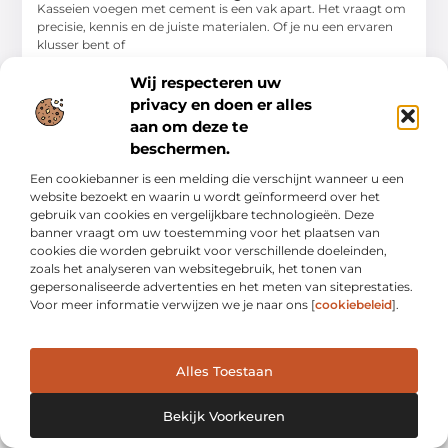
Kasseien voegen met cement is een vak apart. Het vraagt om
precisie, kennis en de juiste materialen. Of je nu een ervaren
klusser bent of
Aanbiedingen
Wij respecteren uw
privacy en doen er alles
aan om deze te
beschermen.
Een cookiebanner is een melding die verschijnt wanneer u een
website bezoekt en waarin u wordt geïnformeerd over het
gebruik van cookies en vergelijkbare technologieën. Deze
banner vraagt om uw toestemming voor het plaatsen van
cookies die worden gebruikt voor verschillende doeleinden,
zoals het analyseren van websitegebruik, het tonen van
gepersonaliseerde advertenties en het meten van siteprestaties.
Voor meer informatie verwijzen we je naar ons [
cookiebeleid
].
Ontwerp je dagelijks leven met inspiratie en verhalen.
Ontdek praktische tips, creatieve ideeën en waardevolle
inzichten op Bnontwerp.nl.
Alles Toestaan
Bericht categorie
Bekijk Voorkeuren