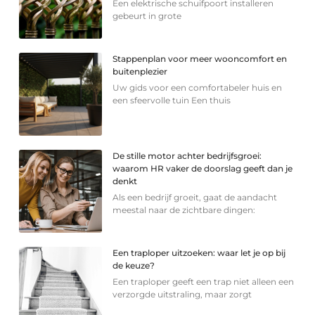
Een elektrische schuifpoort installeren
gebeurt in grote
Stappenplan voor meer wooncomfort en
buitenplezier
Uw gids voor een comfortabeler huis en
een sfeervolle tuin Een thuis
De stille motor achter bedrijfsgroei:
waarom HR vaker de doorslag geeft dan je
denkt
Als een bedrijf groeit, gaat de aandacht
meestal naar de zichtbare dingen:
Een traploper uitzoeken: waar let je op bij
de keuze?
Een traploper geeft een trap niet alleen een
verzorgde uitstraling, maar zorgt