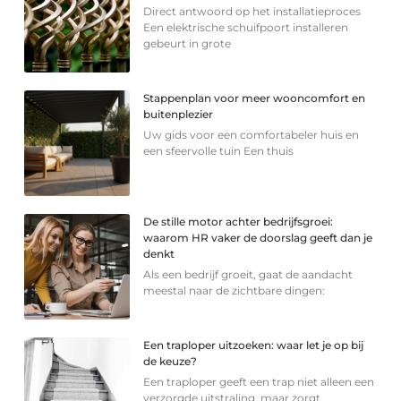
Direct antwoord op het installatieproces
Een elektrische schuifpoort installeren
gebeurt in grote
Stappenplan voor meer wooncomfort en
buitenplezier
Uw gids voor een comfortabeler huis en
een sfeervolle tuin Een thuis
De stille motor achter bedrijfsgroei:
waarom HR vaker de doorslag geeft dan je
denkt
Als een bedrijf groeit, gaat de aandacht
meestal naar de zichtbare dingen:
Een traploper uitzoeken: waar let je op bij
de keuze?
Een traploper geeft een trap niet alleen een
verzorgde uitstraling, maar zorgt