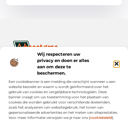
Wij respecteren uw
privacy en doen er alles
Ontwerp je dagelijks leven met inspiratie en verhalen.
Ontdek praktische tips, creatieve ideeën en waardevolle
aan om deze te
inzichten op Bnontwerp.nl.
beschermen.
Een cookiebanner is een melding die verschijnt wanneer u een
Bericht categorie
website bezoekt en waarin u wordt geïnformeerd over het
gebruik van cookies en vergelijkbare technologieën. Deze
banner vraagt om uw toestemming voor het plaatsen van
cookies die worden gebruikt voor verschillende doeleinden,
Onze informatie
zoals het analyseren van websitegebruik, het tonen van
gepersonaliseerde advertenties en het meten van siteprestaties.
Goede Links Inkopen: Wat Je Moet Weten vóór Je Investeert in Linkbuilding
Inkomsten Genereren met Mijn Website: Van Online Aanwezigheid naar Echte Verdiensten
Voor meer informatie verwijzen we je naar ons [
cookiebeleid
].