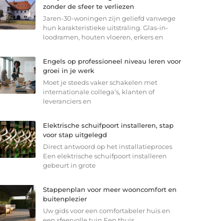
zonder de sfeer te verliezen
Jaren-30-woningen zijn geliefd vanwege
hun karakteristieke uitstraling. Glas-in-
loodramen, houten vloeren, erkers en
Engels op professioneel niveau leren voor
groei in je werk
Moet je steeds vaker schakelen met
internationale collega’s, klanten of
leveranciers en
Elektrische schuifpoort installeren, stap
voor stap uitgelegd
Direct antwoord op het installatieproces
Een elektrische schuifpoort installeren
gebeurt in grote
Stappenplan voor meer wooncomfort en
buitenplezier
Uw gids voor een comfortabeler huis en
een sfeervolle tuin Een thuis