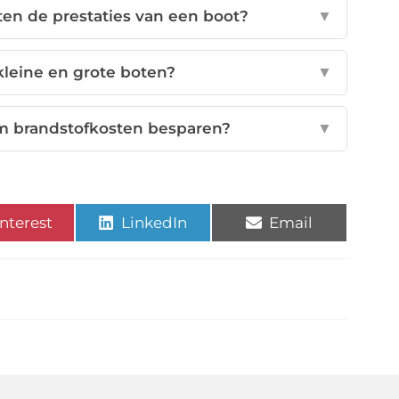
en de prestaties van een boot?
▼
 kleine en grote boten?
▼
m brandstofkosten besparen?
▼
nterest
LinkedIn
Email