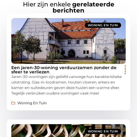
Hier zijn enkele
gerelateerde
berichten
WONING EN TUIN
Een jaren-30-woning verduurzamen zonder de
sfeer te verliezen
Jaren-30-woningen zijn geliefd vanwege hun karakteristieke
uitstraling. Glas-in-loodramen, houten vloeren, erkers en
kamer-en-suitedeuren geven deze huizen een warme sfeer.
Tegelijk verbruiken oudere woningen vaak meer
Woning En Tuin
WONING EN TUIN