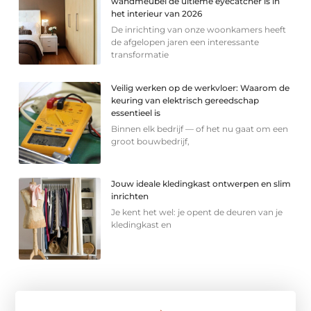
wandmeubel de ultieme eyecatcher is in
het interieur van 2026
De inrichting van onze woonkamers heeft
de afgelopen jaren een interessante
transformatie
Veilig werken op de werkvloer: Waarom de
keuring van elektrisch gereedschap
essentieel is
Binnen elk bedrijf — of het nu gaat om een
groot bouwbedrijf,
Jouw ideale kledingkast ontwerpen en slim
inrichten
Je kent het wel: je opent de deuren van je
kledingkast en