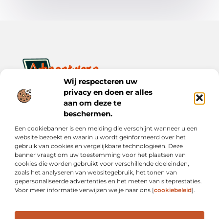
Wij respecteren uw
privacy en doen er alles
Ontwerp je dagelijks leven met inspiratie en verhalen.
Ontdek praktische tips, creatieve ideeën en waardevolle
aan om deze te
inzichten op Bnontwerp.nl.
beschermen.
Een cookiebanner is een melding die verschijnt wanneer u een
Bericht categorie
website bezoekt en waarin u wordt geïnformeerd over het
gebruik van cookies en vergelijkbare technologieën. Deze
banner vraagt om uw toestemming voor het plaatsen van
cookies die worden gebruikt voor verschillende doeleinden,
Onze informatie
zoals het analyseren van websitegebruik, het tonen van
gepersonaliseerde advertenties en het meten van siteprestaties.
Goede Links Inkopen: Wat Je Moet Weten vóór Je Investeert in Linkbuilding
Inkomsten Genereren met Mijn Website: Van Online Aanwezigheid naar Echte Verdiensten
Voor meer informatie verwijzen we je naar ons [
cookiebeleid
].