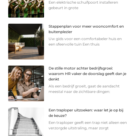
Een elektrische schuifpoort installeren
gebeurt in grote
Stappenplan voor meer wooncomfort en
buitenplezier
Uw gids voor een comfortabeler huis en
een sfeervolle tuin Een thuis
De stille motor achter bedrijfsgroei:
waarom HR vaker de doorslag geeft dan je
denkt
Als een bedrijf groeit, gaat de aandacht
meestal naar de zichtbare dingen:
Een traploper uitzoeken: waar let je op bij
de keuze?
Een traploper geeft een trap niet alleen een
verzorgde uitstraling, maar zorgt