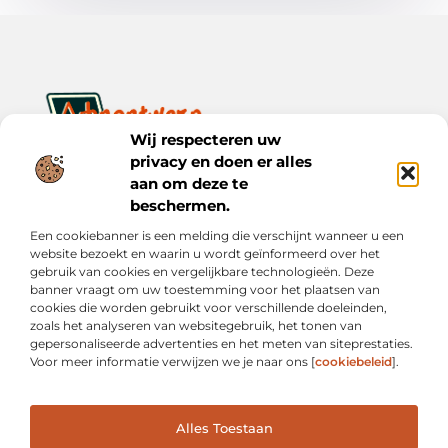
Wij respecteren uw
privacy en doen er alles
Ontwerp je dagelijks leven met inspiratie en verhalen.
Ontdek praktische tips, creatieve ideeën en waardevolle
aan om deze te
inzichten op Bnontwerp.nl.
beschermen.
Een cookiebanner is een melding die verschijnt wanneer u een
Bericht categorie
website bezoekt en waarin u wordt geïnformeerd over het
gebruik van cookies en vergelijkbare technologieën. Deze
banner vraagt om uw toestemming voor het plaatsen van
cookies die worden gebruikt voor verschillende doeleinden,
Onze informatie
zoals het analyseren van websitegebruik, het tonen van
gepersonaliseerde advertenties en het meten van siteprestaties.
Goede Links Inkopen: Wat Je Moet Weten vóór Je Investeert in Linkbuilding
Inkomsten Genereren met Mijn Website: Van Online Aanwezigheid naar Echte Verdiensten
Voor meer informatie verwijzen we je naar ons [
cookiebeleid
].
Alles Toestaan
Website index
Cookiebeleid (EU)