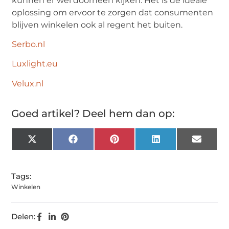
kunnen er wel doorheen kijken. Het is de ideale
oplossing om ervoor te zorgen dat consumenten
blijven winkelen ook al regent het buiten.
Serbo.nl
Luxlight.eu
Velux.nl
Goed artikel? Deel hem dan op:
X
Facebook
Pinterest
LinkedIn
Email
(Twitter)
Tags:
Winkelen
Delen: