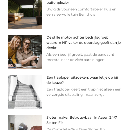
buitenplezier
Uw gids voor een comfortabeler huis en
een sfeervolle tuin Een thuis
De stille motor achter bedrijfsgroei:
waarom HR vaker de doorslag geeft dan je
denkt
Als een bedrijf groeit, gaat de aandacht
meestal naar de zichtbare dingen:
Een traploper uitzoeken: waar let je op bij
de keuze?
Een traploper geeft een trap niet alleen een
verzorgde uitstraling, maar zorgt
Slotenmaker Betrouwbaar In Assen 24/7
Sloten Fix
De Complete Gids Over Sloten En