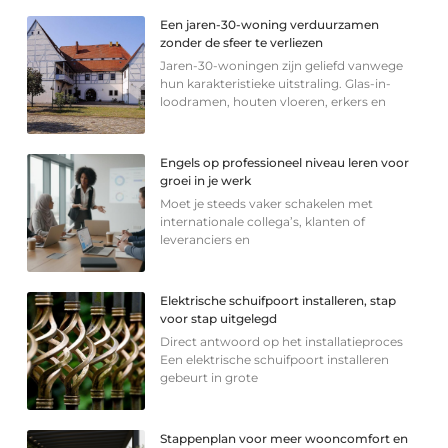
Een jaren-30-woning verduurzamen
zonder de sfeer te verliezen
Jaren-30-woningen zijn geliefd vanwege
hun karakteristieke uitstraling. Glas-in-
loodramen, houten vloeren, erkers en
Engels op professioneel niveau leren voor
groei in je werk
Moet je steeds vaker schakelen met
internationale collega’s, klanten of
leveranciers en
Elektrische schuifpoort installeren, stap
voor stap uitgelegd
Direct antwoord op het installatieproces
Een elektrische schuifpoort installeren
gebeurt in grote
Stappenplan voor meer wooncomfort en