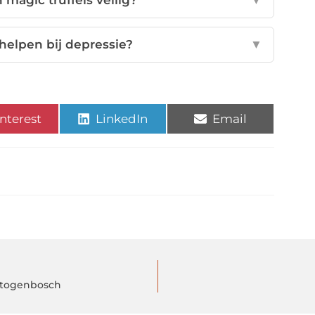
 magic truffels veilig?
▼
helpen bij depressie?
▼
nterest
LinkedIn
Email
Hertogenbosch