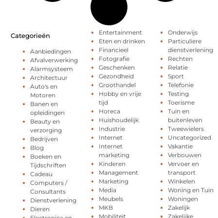
Entertainment
Onderwijs
Categorieën
Eten en drinken
Particuliere
Financieel
dienstverlening
Aanbiedingen
Fotografie
Rechten
Afvalverwerking
Geschenken
Relatie
Alarmsysteem
Gezondheid
Sport
Architectuur
Groothandel
Telefonie
Auto's en
Hobby en vrije
Testing
Motoren
tijd
Toerisme
Banen en
Horeca
Tuin en
opleidingen
Huishoudelijk
buitenleven
Beauty en
Industrie
Tweewielers
verzorging
Internet
Uncategorized
Bedrijven
Internet
Vakantie
Blog
marketing
Verbouwen
Boeken en
Kinderen
Vervoer en
Tijdschriften
Management
transport
Cadeau
Marketing
Winkelen
Computers /
Media
Woning en Tuin
Consultants
Meubels
Woningen
Dienstverlening
MKB
Zakelijk
Dieren
Mobiliteit
Zakelijke
Electronica en