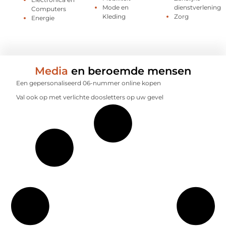
Mode en
dienstverlening
Computers
Kleding
Zorg
Energie
Media
en beroemde mensen
Een gepersonaliseerd 06-nummer online kopen
Val ook op met verlichte doosletters op uw gevel