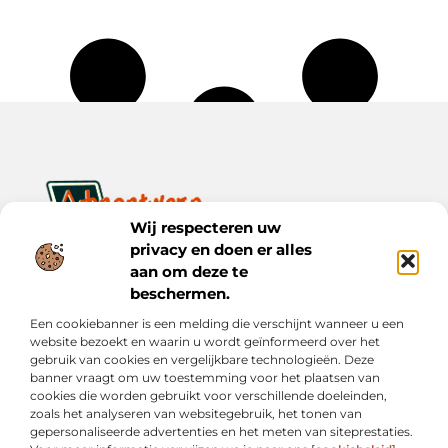
Wij respecteren uw
privacy en doen er alles
Ontwerp je dagelijks leven met inspiratie en verhalen.
Ontdek praktische tips, creatieve ideeën en waardevolle
aan om deze te
inzichten op Bnontwerp.nl.
beschermen.
Een cookiebanner is een melding die verschijnt wanneer u een
Bericht categorie
website bezoekt en waarin u wordt geïnformeerd over het
gebruik van cookies en vergelijkbare technologieën. Deze
banner vraagt om uw toestemming voor het plaatsen van
cookies die worden gebruikt voor verschillende doeleinden,
Onze informatie
zoals het analyseren van websitegebruik, het tonen van
gepersonaliseerde advertenties en het meten van siteprestaties.
Goede Links Inkopen: Wat Je Moet Weten vóór Je Investeert in Linkbuilding
Inkomsten Genereren met Mijn Website: Van Online Aanwezigheid naar Echte Verdiensten