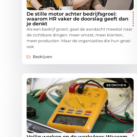
De stille motor achter bedrijfsgroei:
waarom HR vaker de doorslag geeft dan
je denkt
Als een bedrijf groeit, gaat de aandacht meestal naar
de zichtbare dingen: meer omzet, meer klanten,
meer producten. Maar de organisaties die hun groei
ook
Bedrijven
BEDRIJVEN
Veilig werken op de werkvloer: Waarom