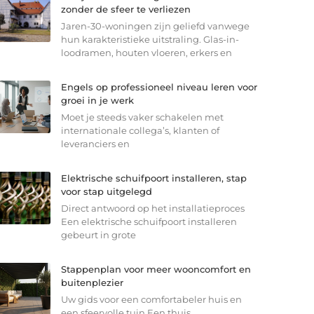
zonder de sfeer te verliezen
Jaren-30-woningen zijn geliefd vanwege
hun karakteristieke uitstraling. Glas-in-
loodramen, houten vloeren, erkers en
Engels op professioneel niveau leren voor
groei in je werk
Moet je steeds vaker schakelen met
internationale collega’s, klanten of
leveranciers en
Elektrische schuifpoort installeren, stap
voor stap uitgelegd
Direct antwoord op het installatieproces
Een elektrische schuifpoort installeren
gebeurt in grote
Stappenplan voor meer wooncomfort en
buitenplezier
Uw gids voor een comfortabeler huis en
een sfeervolle tuin Een thuis