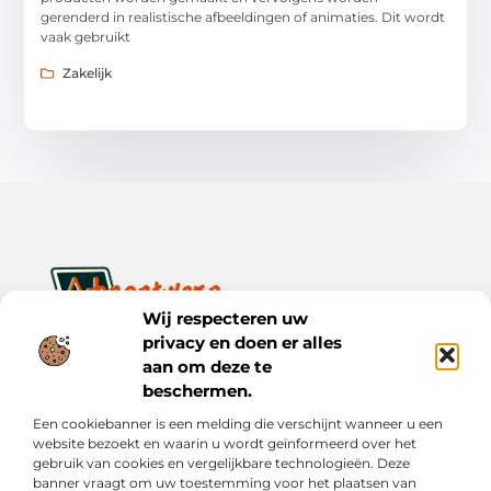
gerenderd in realistische afbeeldingen of animaties. Dit wordt
vaak gebruikt
Zakelijk
Wij respecteren uw
privacy en doen er alles
Ontwerp je dagelijks leven met inspiratie en verhalen.
Ontdek praktische tips, creatieve ideeën en waardevolle
aan om deze te
inzichten op Bnontwerp.nl.
beschermen.
Een cookiebanner is een melding die verschijnt wanneer u een
Bericht categorie
website bezoekt en waarin u wordt geïnformeerd over het
gebruik van cookies en vergelijkbare technologieën. Deze
banner vraagt om uw toestemming voor het plaatsen van