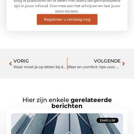
blog te publiceren en te delen met lezers die geïnteresseerd
zijn in jouw inhoud. Doe mee aan het schrijven en laat jouw
stem klinken.
Registreer u vandaag nog
VORIG
VOLGENDE
Waar moet je op letten bij de veiligheid van hondenspeelgoed?
Sfeer en comfort: tips voor het perfecte vloerkleed in de woonkamer
Hier zijn enkele
gerelateerde
berichten
ZAKELIJK