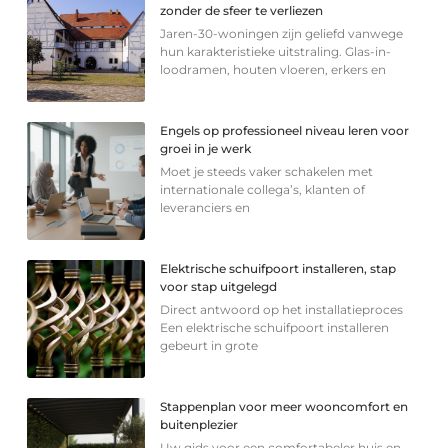
zonder de sfeer te verliezen
Jaren-30-woningen zijn geliefd vanwege
hun karakteristieke uitstraling. Glas-in-
loodramen, houten vloeren, erkers en
Engels op professioneel niveau leren voor
groei in je werk
Moet je steeds vaker schakelen met
internationale collega’s, klanten of
leveranciers en
Elektrische schuifpoort installeren, stap
voor stap uitgelegd
Direct antwoord op het installatieproces
Een elektrische schuifpoort installeren
gebeurt in grote
Stappenplan voor meer wooncomfort en
buitenplezier
Uw gids voor een comfortabeler huis en