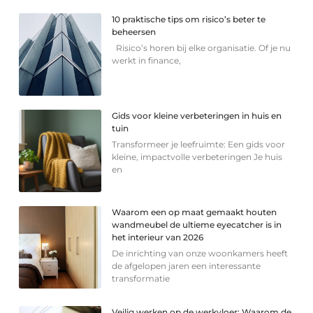
10 praktische tips om risico’s beter te
beheersen
Risico’s horen bij elke organisatie. Of je nu
werkt in finance,
Gids voor kleine verbeteringen in huis en
tuin
Transformeer je leefruimte: Een gids voor
kleine, impactvolle verbeteringen Je huis
en
Waarom een op maat gemaakt houten
wandmeubel de ultieme eyecatcher is in
het interieur van 2026
De inrichting van onze woonkamers heeft
de afgelopen jaren een interessante
transformatie
Veilig werken op de werkvloer: Waarom de