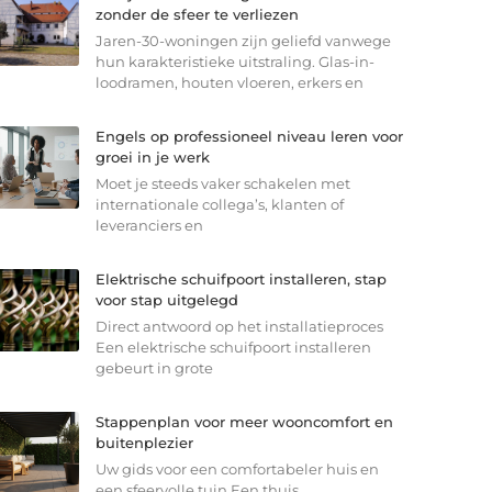
zonder de sfeer te verliezen
Jaren-30-woningen zijn geliefd vanwege
hun karakteristieke uitstraling. Glas-in-
loodramen, houten vloeren, erkers en
Engels op professioneel niveau leren voor
groei in je werk
Moet je steeds vaker schakelen met
internationale collega’s, klanten of
leveranciers en
Elektrische schuifpoort installeren, stap
voor stap uitgelegd
Direct antwoord op het installatieproces
Een elektrische schuifpoort installeren
gebeurt in grote
Stappenplan voor meer wooncomfort en
buitenplezier
Uw gids voor een comfortabeler huis en
een sfeervolle tuin Een thuis