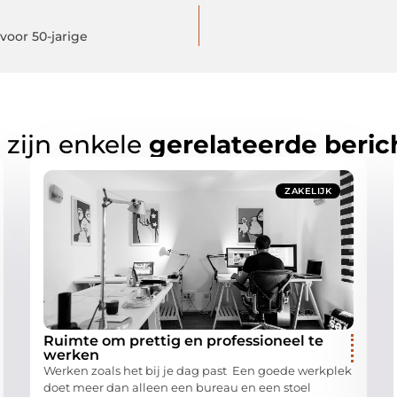
voor 50-jarige
 zijn enkele
gerelateerde beric
ZAKELIJK
Ruimte om prettig en professioneel te
werken
Werken zoals het bij je dag past Een goede werkplek
doet meer dan alleen een bureau en een stoel