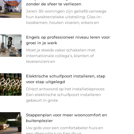
zonder de sfeer te verliezen
Jaren-30-woningen zijn geliefd vanwege
hun karakteristieke uitstraling. Glas-in-
loodramen, houten vloeren, erkers en
Engels op professioneel niveau leren voor
groei in je werk
Moet je steeds vaker schakelen met
internationale collega’s, klanten of
leveranciers en
Elektrische schuifpoort installeren, stap
voor stap uitgelegd
Direct antwoord op het installatieproces
Een elektrische schuifpoort installeren
gebeurt in grote
Stappenplan voor meer wooncomfort en
buitenplezier
Uw gids voor een comfortabeler huis en
een sfeervolle tuin Een thuis