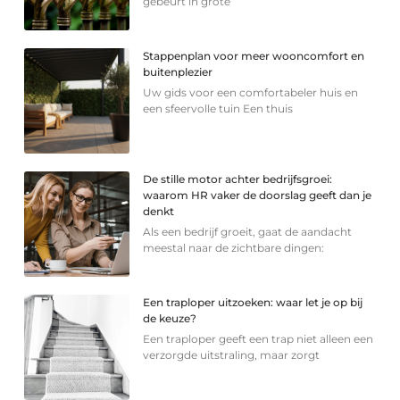
gebeurt in grote
Stappenplan voor meer wooncomfort en
buitenplezier
Uw gids voor een comfortabeler huis en
een sfeervolle tuin Een thuis
De stille motor achter bedrijfsgroei:
waarom HR vaker de doorslag geeft dan je
denkt
Als een bedrijf groeit, gaat de aandacht
meestal naar de zichtbare dingen:
Een traploper uitzoeken: waar let je op bij
de keuze?
Een traploper geeft een trap niet alleen een
verzorgde uitstraling, maar zorgt