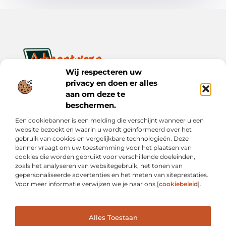
Wij respecteren uw
privacy en doen er alles
Ontwerp je dagelijks leven met inspiratie en verhalen.
Ontdek praktische tips, creatieve ideeën en waardevolle
aan om deze te
inzichten op Bnontwerp.nl.
beschermen.
Een cookiebanner is een melding die verschijnt wanneer u een
Bericht categorie
website bezoekt en waarin u wordt geïnformeerd over het
gebruik van cookies en vergelijkbare technologieën. Deze
banner vraagt om uw toestemming voor het plaatsen van
cookies die worden gebruikt voor verschillende doeleinden,
Onze informatie
zoals het analyseren van websitegebruik, het tonen van
gepersonaliseerde advertenties en het meten van siteprestaties.
Goede Links Inkopen: Wat Je Moet Weten vóór Je Investeert in Linkbuilding
Inkomsten Genereren met Mijn Website: Van Online Aanwezigheid naar Echte Verdiensten
Voor meer informatie verwijzen we je naar ons [
cookiebeleid
].
Alles Toestaan
Website index
Cookiebeleid (EU)