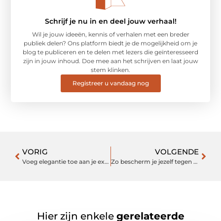
Schrijf je nu in en deel jouw verhaal!
Wil je jouw ideeën, kennis of verhalen met een breder
publiek delen? Ons platform biedt je de mogelijkheid om je
blog te publiceren en te delen met lezers die geïnteresseerd
zijn in jouw inhoud. Doe mee aan het schrijven en laat jouw
stem klinken.
Registreer u vandaag nog
VORIG
VOLGENDE
Voeg elegantie toe aan je exterieur met zwart deurbeslag voor buiten
Zo bescherm je jezelf tegen de meest voorkomende inbraakmethoden
Hier zijn enkele
gerelateerde