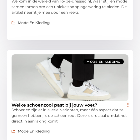
Welkom in de wereld van To-be-dressed.nl, waar stijl en mode
samenkomen om een unieke shoppingervaring te bieden. Dit
artikel neemt je mee door een reeks
Mode En Kleding
MODE EN KLEDING
Welke schoenzool past bij jouw voet?
Schoenen zijn er in allerlei varianten, maar één aspect dat ze
gemeen hebben, is de schoenzool. Deze is cruciaal omdat het
direct in aanraking komt
Mode En Kleding