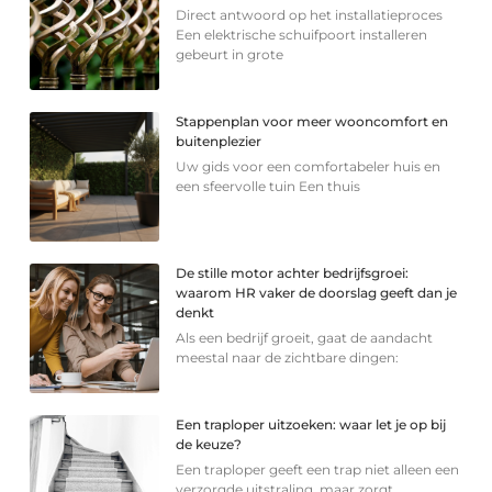
Direct antwoord op het installatieproces
Een elektrische schuifpoort installeren
gebeurt in grote
Stappenplan voor meer wooncomfort en
buitenplezier
Uw gids voor een comfortabeler huis en
een sfeervolle tuin Een thuis
De stille motor achter bedrijfsgroei:
waarom HR vaker de doorslag geeft dan je
denkt
Als een bedrijf groeit, gaat de aandacht
meestal naar de zichtbare dingen:
Een traploper uitzoeken: waar let je op bij
de keuze?
Een traploper geeft een trap niet alleen een
verzorgde uitstraling, maar zorgt