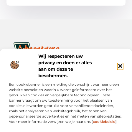
Wij respecteren uw
privacy en doen er alles
Ontwerp je dagelijks leven met inspiratie en verhalen.
Ontdek praktische tips, creatieve ideeën en waardevolle
aan om deze te
inzichten op Bnontwerp.nl.
beschermen.
Een cookiebanner is een melding die verschijnt wanneer u een
Bericht categorie
website bezoekt en waarin u wordt geïnformeerd over het
gebruik van cookies en vergelijkbare technologieën. Deze
banner vraagt om uw toestemming voor het plaatsen van
cookies die worden gebruikt voor verschillende doeleinden,
Onze informatie
zoals het analyseren van websitegebruik, het tonen van
gepersonaliseerde advertenties en het meten van siteprestaties.
Goede Links Inkopen: Wat Je Moet Weten vóór Je Investeert in Linkbuilding
Inkomsten Genereren met Mijn Website: Van Online Aanwezigheid naar Echte Verdiensten
Voor meer informatie verwijzen we je naar ons [
cookiebeleid
].