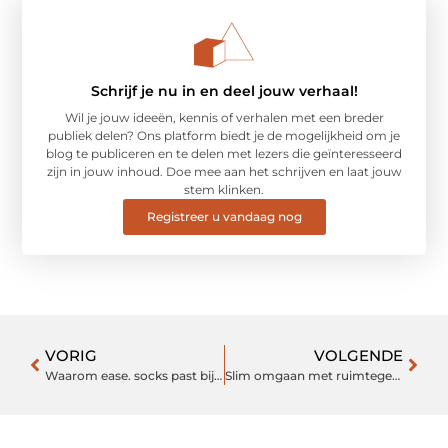
Schrijf je nu in en deel jouw verhaal!
Wil je jouw ideeën, kennis of verhalen met een breder
publiek delen? Ons platform biedt je de mogelijkheid om je
blog te publiceren en te delen met lezers die geïnteresseerd
zijn in jouw inhoud. Doe mee aan het schrijven en laat jouw
stem klinken.
Registreer u vandaag nog
VORIG
VOLGENDE
Waarom ease. socks past bij een actieve lifestyle
Slim omgaan met ruimtegebrek: wat je kunt doen als je woning of bedrijf te vol raakt