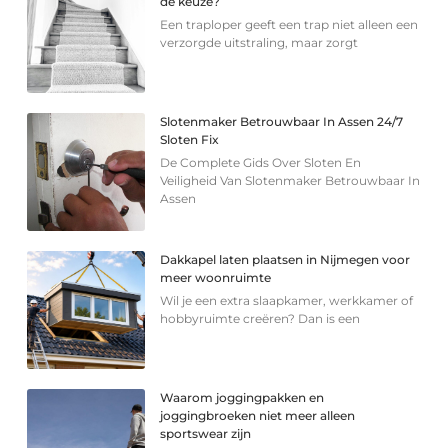
de keuze?
Een traploper geeft een trap niet alleen een
verzorgde uitstraling, maar zorgt
Slotenmaker Betrouwbaar In Assen 24/7
Sloten Fix
De Complete Gids Over Sloten En
Veiligheid Van Slotenmaker Betrouwbaar In
Assen
Dakkapel laten plaatsen in Nijmegen voor
meer woonruimte
Wil je een extra slaapkamer, werkkamer of
hobbyruimte creëren? Dan is een
Waarom joggingpakken en
joggingbroeken niet meer alleen
sportswear zijn