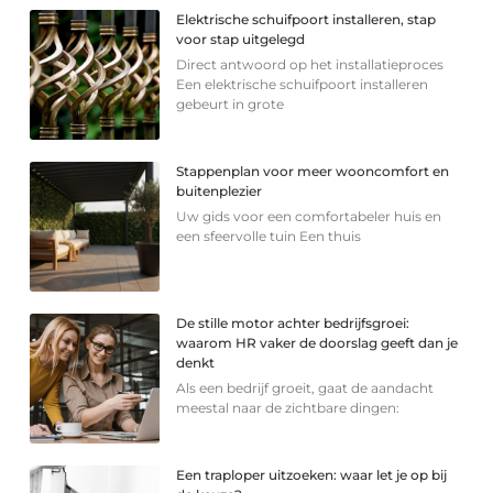
Elektrische schuifpoort installeren, stap
voor stap uitgelegd
Direct antwoord op het installatieproces
Een elektrische schuifpoort installeren
gebeurt in grote
Stappenplan voor meer wooncomfort en
buitenplezier
Uw gids voor een comfortabeler huis en
een sfeervolle tuin Een thuis
De stille motor achter bedrijfsgroei:
waarom HR vaker de doorslag geeft dan je
denkt
Als een bedrijf groeit, gaat de aandacht
meestal naar de zichtbare dingen:
Een traploper uitzoeken: waar let je op bij