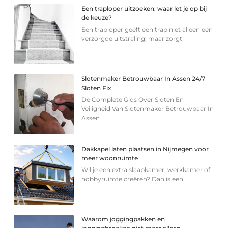
Een traploper uitzoeken: waar let je op bij
de keuze?
Een traploper geeft een trap niet alleen een
verzorgde uitstraling, maar zorgt
Slotenmaker Betrouwbaar In Assen 24/7
Sloten Fix
De Complete Gids Over Sloten En
Veiligheid Van Slotenmaker Betrouwbaar In
Assen
Dakkapel laten plaatsen in Nijmegen voor
meer woonruimte
Wil je een extra slaapkamer, werkkamer of
hobbyruimte creëren? Dan is een
Waarom joggingpakken en