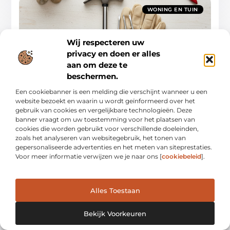
WONING EN TUIN
Wij respecteren uw
privacy en doen er alles
aan om deze te
beschermen.
Stappenplan voor onderhoud in huis en buiten
Uw complete onderhoudsgids voor een perfect onderhouden
Een cookiebanner is een melding die verschijnt wanneer u een
woning Een huis is meer dan alleen een dak boven uw hoofd;
website bezoekt en waarin u wordt geïnformeerd over het
het is een investering in uw
gebruik van cookies en vergelijkbare technologieën. Deze
banner vraagt om uw toestemming voor het plaatsen van
Woning En Tuin
cookies die worden gebruikt voor verschillende doeleinden,
zoals het analyseren van websitegebruik, het tonen van
gepersonaliseerde advertenties en het meten van siteprestaties.
Voor meer informatie verwijzen we je naar ons [
cookiebeleid
].
WONING EN TUIN
Alles Toestaan
Bekijk Voorkeuren