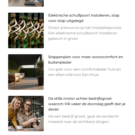
Elektrische schuifpoort installeren, stap
voor stap uitgelegd
Direct antwoord op het installatieproces
Een elektrische schuifpoort installeren
gebeurt in grote
Stappenplan voor meer wooncomfort en
buitenplezier
Uw gids voor een comfortabeler huis en
een sfeervolle tuin Een thuis
De stille motor achter bedrijfsgroei:
waarom HR vaker de doorslag geeft dan je
denkt
Als een bedrijf groeit, gaat de aandacht
meestal naar de zichtbare dingen: