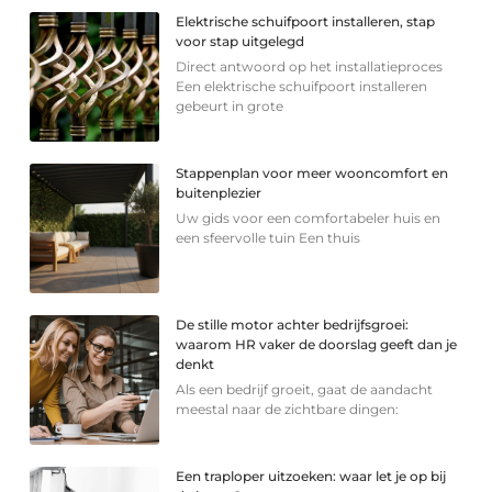
Elektrische schuifpoort installeren, stap
voor stap uitgelegd
Direct antwoord op het installatieproces
Een elektrische schuifpoort installeren
gebeurt in grote
Stappenplan voor meer wooncomfort en
buitenplezier
Uw gids voor een comfortabeler huis en
een sfeervolle tuin Een thuis
De stille motor achter bedrijfsgroei:
waarom HR vaker de doorslag geeft dan je
denkt
Als een bedrijf groeit, gaat de aandacht
meestal naar de zichtbare dingen:
Een traploper uitzoeken: waar let je op bij