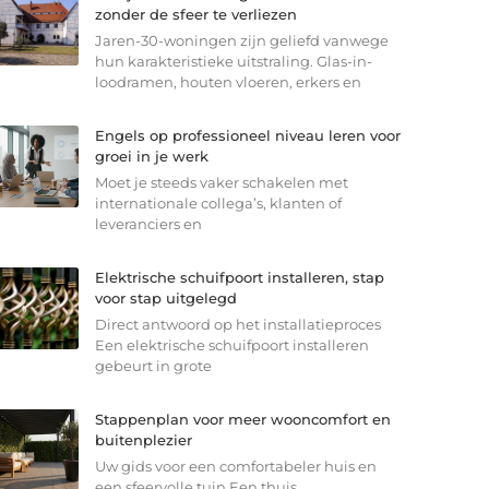
zonder de sfeer te verliezen
Jaren-30-woningen zijn geliefd vanwege
hun karakteristieke uitstraling. Glas-in-
loodramen, houten vloeren, erkers en
Engels op professioneel niveau leren voor
groei in je werk
Moet je steeds vaker schakelen met
internationale collega’s, klanten of
leveranciers en
Elektrische schuifpoort installeren, stap
voor stap uitgelegd
Direct antwoord op het installatieproces
Een elektrische schuifpoort installeren
gebeurt in grote
Stappenplan voor meer wooncomfort en
buitenplezier
Uw gids voor een comfortabeler huis en
een sfeervolle tuin Een thuis