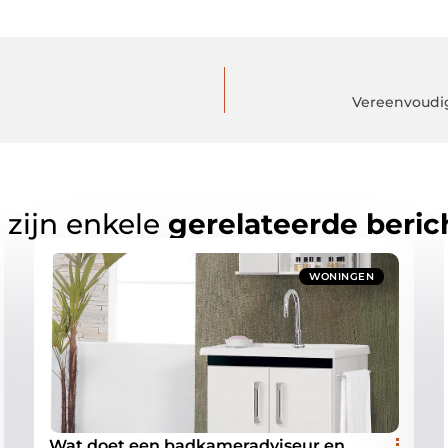
Vereenvoudig
 zijn enkele
gerelateerde beric
WONINGEN
Wat doet een badkameradviseur en