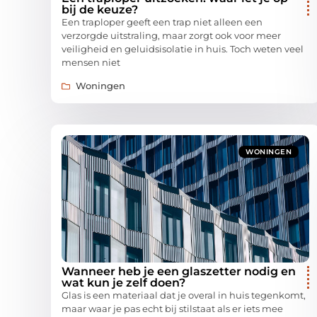
bij de keuze?
Een traploper geeft een trap niet alleen een
verzorgde uitstraling, maar zorgt ook voor meer
veiligheid en geluidsisolatie in huis. Toch weten veel
mensen niet
Woningen
WONINGEN
Wanneer heb je een glaszetter nodig en
wat kun je zelf doen?
Glas is een materiaal dat je overal in huis tegenkomt,
maar waar je pas echt bij stilstaat als er iets mee