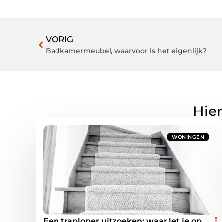
VORIG
Badkamermeubel, waarvoor is het eigenlijk?
Hier
WONINGEN
Een traploper uitzoeken: waar let je op