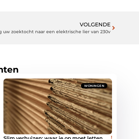
VOLGENDE
 uw zoektocht naar een elektrische lier van 230v
hten
WONINGEN
Slim verhuizen: waar je op moet letten