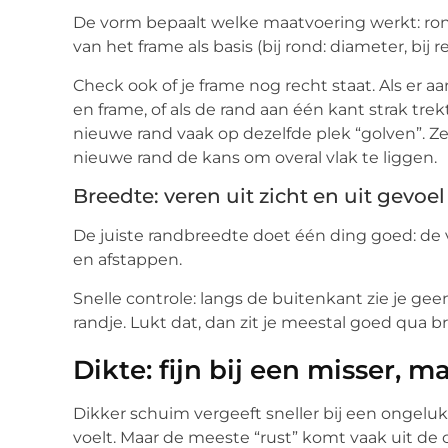
De vorm bepaalt welke maatvoering werkt: ron
van het frame als basis (bij rond: diameter, bij
Check ook of je frame nog recht staat. Als er a
en frame, of als de rand aan één kant strak tre
nieuwe rand vaak op dezelfde plek “golven”. Zet
nieuwe rand de kans om overal vlak te liggen.
Breedte: veren uit zicht en uit gevoel
De juiste randbreedte doet één ding goed: de ve
en afstappen.
Snelle controle: langs de buitenkant zie je gee
randje. Lukt dat, dan zit je meestal goed qua b
Dikte: fijn bij een misser, m
Dikker schuim vergeeft sneller bij een ongeluk
voelt. Maar de meeste “rust” komt vaak uit de