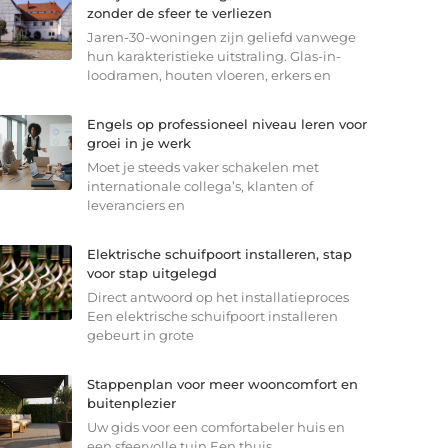
zonder de sfeer te verliezen
Jaren-30-woningen zijn geliefd vanwege
hun karakteristieke uitstraling. Glas-in-
loodramen, houten vloeren, erkers en
Engels op professioneel niveau leren voor
groei in je werk
Moet je steeds vaker schakelen met
internationale collega’s, klanten of
leveranciers en
Elektrische schuifpoort installeren, stap
voor stap uitgelegd
Direct antwoord op het installatieproces
Een elektrische schuifpoort installeren
gebeurt in grote
Stappenplan voor meer wooncomfort en
buitenplezier
Uw gids voor een comfortabeler huis en
een sfeervolle tuin Een thuis