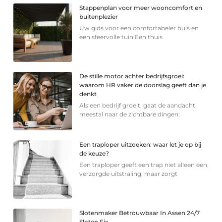
Stappenplan voor meer wooncomfort en
buitenplezier
Uw gids voor een comfortabeler huis en
een sfeervolle tuin Een thuis
De stille motor achter bedrijfsgroei:
waarom HR vaker de doorslag geeft dan je
denkt
Als een bedrijf groeit, gaat de aandacht
meestal naar de zichtbare dingen:
Een traploper uitzoeken: waar let je op bij
de keuze?
Een traploper geeft een trap niet alleen een
verzorgde uitstraling, maar zorgt
Slotenmaker Betrouwbaar In Assen 24/7
Sloten Fix