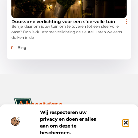
Duurzame verlichting voor een sfeervolle tuin
Ben je klaar om jouw tuin om te toveren tot een sfeervolle
oase? Dan is duurzame verlichting de sleutel. Laten we eens
duiken in de
Blog
Wij respecteren uw
privacy en doen er alles
Ontwerp je dagelijks leven met inspiratie en verhalen.
Ontdek praktische tips, creatieve ideeën en waardevolle
aan om deze te
inzichten op Bnontwerp.nl.
beschermen.