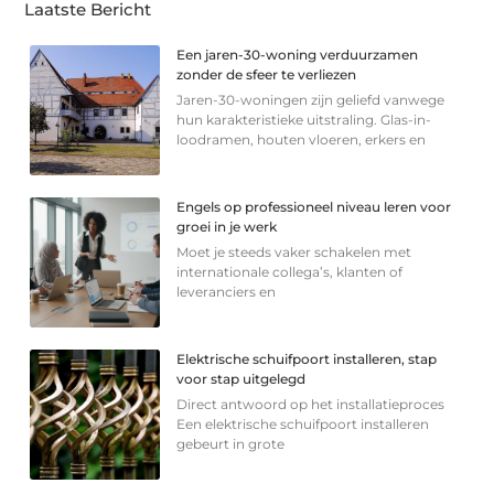
Laatste Bericht
Een jaren-30-woning verduurzamen
zonder de sfeer te verliezen
Jaren-30-woningen zijn geliefd vanwege
hun karakteristieke uitstraling. Glas-in-
loodramen, houten vloeren, erkers en
Engels op professioneel niveau leren voor
groei in je werk
Moet je steeds vaker schakelen met
internationale collega’s, klanten of
leveranciers en
Elektrische schuifpoort installeren, stap
voor stap uitgelegd
Direct antwoord op het installatieproces
Een elektrische schuifpoort installeren
gebeurt in grote