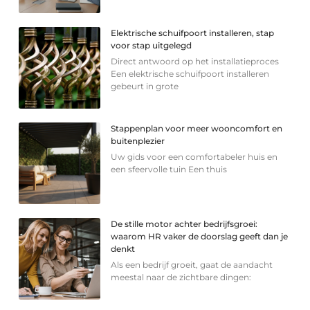
Elektrische schuifpoort installeren, stap
voor stap uitgelegd
Direct antwoord op het installatieproces
Een elektrische schuifpoort installeren
gebeurt in grote
Stappenplan voor meer wooncomfort en
buitenplezier
Uw gids voor een comfortabeler huis en
een sfeervolle tuin Een thuis
De stille motor achter bedrijfsgroei:
waarom HR vaker de doorslag geeft dan je
denkt
Als een bedrijf groeit, gaat de aandacht
meestal naar de zichtbare dingen: