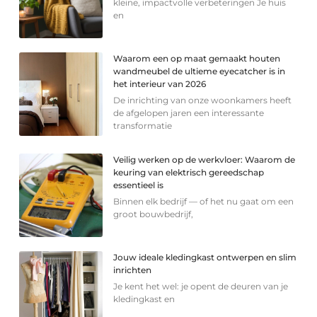
kleine, impactvolle verbeteringen Je huis
en
Waarom een op maat gemaakt houten
wandmeubel de ultieme eyecatcher is in
het interieur van 2026
De inrichting van onze woonkamers heeft
de afgelopen jaren een interessante
transformatie
Veilig werken op de werkvloer: Waarom de
keuring van elektrisch gereedschap
essentieel is
Binnen elk bedrijf — of het nu gaat om een
groot bouwbedrijf,
Jouw ideale kledingkast ontwerpen en slim
inrichten
Je kent het wel: je opent de deuren van je
kledingkast en