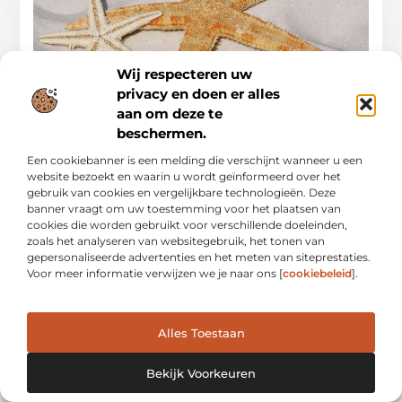
Wij respecteren uw
De mediterrane inspiratie voor jouw beachclub
privacy en doen er alles
ervaring
aan om deze te
Als je denkt aan een perfecte dag aan het strand, dan komt
Valencia waarschijnlijk snel in je op. Deze Spaanse stad staat
beschermen.
bekend om zijn
Een cookiebanner is een melding die verschijnt wanneer u een
Aanbiedingen
website bezoekt en waarin u wordt geïnformeerd over het
gebruik van cookies en vergelijkbare technologieën. Deze
banner vraagt om uw toestemming voor het plaatsen van
cookies die worden gebruikt voor verschillende doeleinden,
zoals het analyseren van websitegebruik, het tonen van
gepersonaliseerde advertenties en het meten van siteprestaties.
Voor meer informatie verwijzen we je naar ons [
cookiebeleid
].
Alles Toestaan
Ontwerp je dagelijks leven met inspiratie en verhalen.
Bekijk Voorkeuren
Ontdek praktische tips, creatieve ideeën en waardevolle