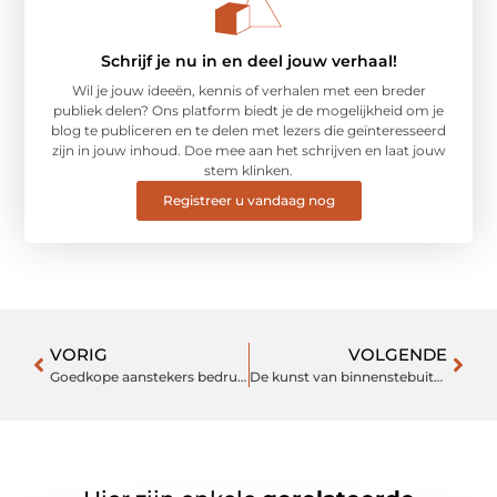
Schrijf je nu in en deel jouw verhaal!
Wil je jouw ideeën, kennis of verhalen met een breder
publiek delen? Ons platform biedt je de mogelijkheid om je
blog te publiceren en te delen met lezers die geïnteresseerd
zijn in jouw inhoud. Doe mee aan het schrijven en laat jouw
stem klinken.
Registreer u vandaag nog
VORIG
VOLGENDE
Goedkope aanstekers bedrukken: een slimme keuze voor jouw bedrijf
De kunst van binnenstebuiten: het creëren van een harmonieuze woonomgeving