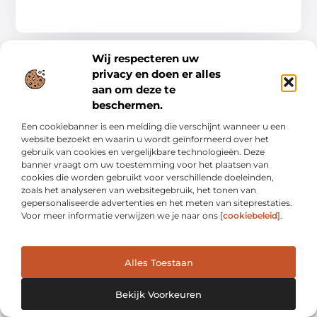
Wij respecteren uw
privacy en doen er alles
BEDRIJVEN
aan om deze te
beschermen.
Een cookiebanner is een melding die verschijnt wanneer u een
website bezoekt en waarin u wordt geïnformeerd over het
gebruik van cookies en vergelijkbare technologieën. Deze
banner vraagt om uw toestemming voor het plaatsen van
cookies die worden gebruikt voor verschillende doeleinden,
De kunst van het aantrekken van klanten
zoals het analyseren van websitegebruik, het tonen van
Een goed begin is het halve werk, vooral als het gaat om jouw
gepersonaliseerde advertenties en het meten van siteprestaties.
zaak in de spotlight zetten. Het is zoals een eerste indruk bij
Voor meer informatie verwijzen we je naar ons [
cookiebeleid
].
Bedrijven
Alles Toestaan
Bekijk Voorkeuren