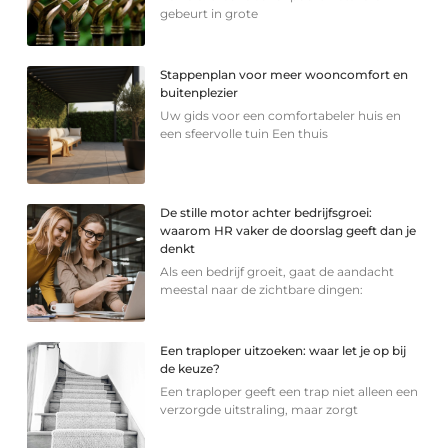
gebeurt in grote
Stappenplan voor meer wooncomfort en
buitenplezier
Uw gids voor een comfortabeler huis en
een sfeervolle tuin Een thuis
De stille motor achter bedrijfsgroei:
waarom HR vaker de doorslag geeft dan je
denkt
Als een bedrijf groeit, gaat de aandacht
meestal naar de zichtbare dingen:
Een traploper uitzoeken: waar let je op bij
de keuze?
Een traploper geeft een trap niet alleen een
verzorgde uitstraling, maar zorgt