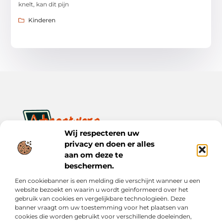
knelt, kan dit pijn
Kinderen
Wij respecteren uw
privacy en doen er alles
Ontwerp je dagelijks leven met inspiratie en verhalen.
Ontdek praktische tips, creatieve ideeën en waardevolle
aan om deze te
inzichten op Bnontwerp.nl.
beschermen.
Een cookiebanner is een melding die verschijnt wanneer u een
Bericht categorie
website bezoekt en waarin u wordt geïnformeerd over het
gebruik van cookies en vergelijkbare technologieën. Deze
banner vraagt om uw toestemming voor het plaatsen van
cookies die worden gebruikt voor verschillende doeleinden,