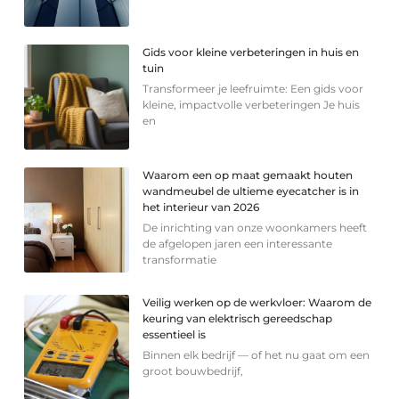
Gids voor kleine verbeteringen in huis en
tuin
Transformeer je leefruimte: Een gids voor
kleine, impactvolle verbeteringen Je huis
en
Waarom een op maat gemaakt houten
wandmeubel de ultieme eyecatcher is in
het interieur van 2026
De inrichting van onze woonkamers heeft
de afgelopen jaren een interessante
transformatie
Veilig werken op de werkvloer: Waarom de
keuring van elektrisch gereedschap
essentieel is
Binnen elk bedrijf — of het nu gaat om een
groot bouwbedrijf,