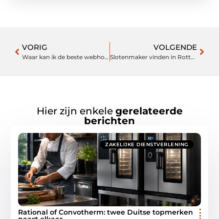
VORIG
VOLGENDE
Waar kan ik de beste webhosting vinden?
Slotenmaker vinden in Rotterdam
Hier zijn enkele
gerelateerde
berichten
ZAKELIJKE DIENSTVERLENING
Rational of Convotherm: twee Duitse topmerken
naast elkaar