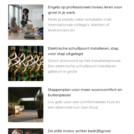
Engels op professioneel niveau leren voor
groei in je werk
Moet je steeds vaker schakelen met
internationale collega’s, klanten of
leveranciers en
Elektrische schuifpoort installeren, stap
voor stap uitgelegd
Direct antwoord op het installatieproces
Een elektrische schuifpoort installeren
gebeurt in grote
Stappenplan voor meer wooncomfort en
buitenplezier
Uw gids voor een comfortabeler huis en
een sfeervolle tuin Een thuis
De stille motor achter bedrijfsgroei: