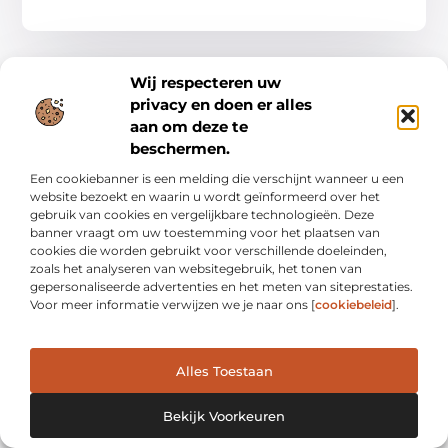
Wij respecteren uw
ZAKELIJK
privacy en doen er alles
aan om deze te
beschermen.
Een cookiebanner is een melding die verschijnt wanneer u een
website bezoekt en waarin u wordt geïnformeerd over het
gebruik van cookies en vergelijkbare technologieën. Deze
banner vraagt om uw toestemming voor het plaatsen van
Ontdek de prachtige bezienswaardigheden van
cookies die worden gebruikt voor verschillende doeleinden,
Sittard en de opwinding van chiptuning
Sittard, een charmante stad in de provincie Limburg, staat
zoals het analyseren van websitegebruik, het tonen van
bekend om zijn rijke geschiedenis, pittoreske straten en
gepersonaliseerde advertenties en het meten van siteprestaties.
diverse bezienswaardigheden. Of je nu een
Voor meer informatie verwijzen we je naar ons [
cookiebeleid
].
geschiedenisfanaat, een
Zakelijk
Alles Toestaan
Bekijk Voorkeuren