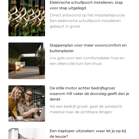
Elektrische schuifpoort installeren, stap
voor stap uitgelegd
Direct antwoord op het installatieproces
Een elektrische schuifpoort installeren
gebeurt in grote
Stappenplan voor meer wooncomfort en
buitenplezier
Uw gids voor een comfortabeler huis en
een sfeervolle tuin Een thuis
De stille motor achter bedrijfsgroei:
waarom HR vaker de doorslag geeft dan je
denkt
Als een bedrijf groeit, gaat de aandacht
meestal naar de zichtbare dingen:
Een traploper uitzoeken: waar let je op bij
de keuze?