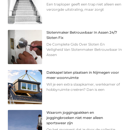
Een traploper geeft een trap niet alleen een
verzorgde uitstraling, maar zorgt
Slotenmaker Betrouwbaar In Assen 24/7
Sloten Fix
De Complete Gids Over Sloten En
Veiligheid Van Slotenmaker Betrouwbaar In
Assen
Dakkapel laten plaatsen in Nijmegen voor
meer woonruimte
Wil je een extra slaapkamer, werkkamer of
hobbyruimte creëren? Dan is een
Waarom joggingpakken en
joggingbroeken niet meer alleen
sportswear zijn
Op het moment dat je door de collectie