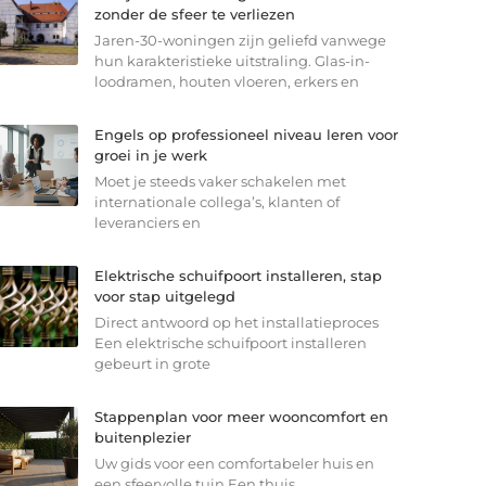
zonder de sfeer te verliezen
Jaren-30-woningen zijn geliefd vanwege
hun karakteristieke uitstraling. Glas-in-
loodramen, houten vloeren, erkers en
Engels op professioneel niveau leren voor
groei in je werk
Moet je steeds vaker schakelen met
internationale collega’s, klanten of
leveranciers en
Elektrische schuifpoort installeren, stap
voor stap uitgelegd
Direct antwoord op het installatieproces
Een elektrische schuifpoort installeren
gebeurt in grote
Stappenplan voor meer wooncomfort en
buitenplezier
Uw gids voor een comfortabeler huis en
een sfeervolle tuin Een thuis