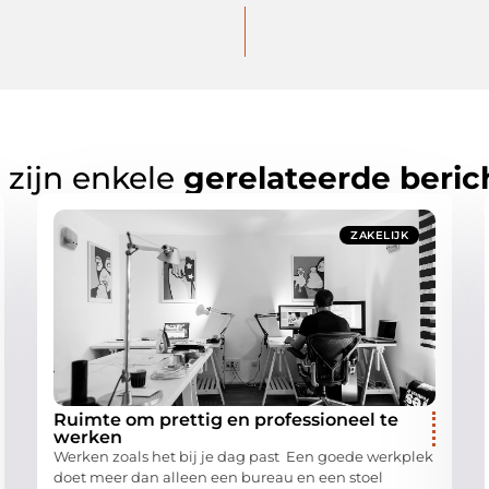
 zijn enkele
gerelateerde beric
ZAKELIJK
Ruimte om prettig en professioneel te
werken
Werken zoals het bij je dag past Een goede werkplek
doet meer dan alleen een bureau en een stoel