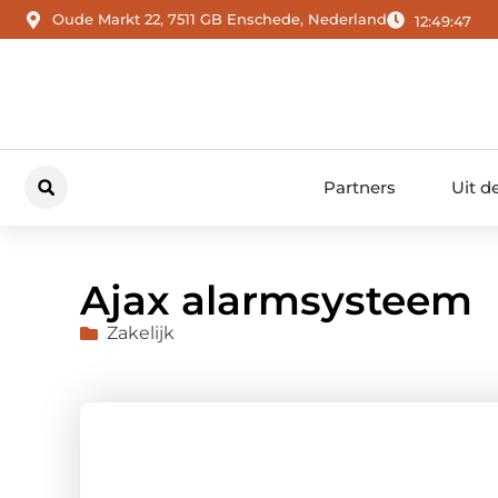
Oude Markt 22, 7511 GB Enschede, Nederland
12:49:49
Partners
Uit d
Ajax alarmsysteem
Zakelijk