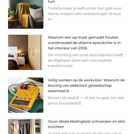
tuin
Transformeer je leefruimte: Een gids voor
kleine, impactvolle verbeteringen Je huis
en
Waarom een op maat gemaakt houten
wandmeubel de ultieme eyecatcher is in
het interieur van 2026
De inrichting van onze woonkamers heeft
de afgelopen jaren een interessante
transformatie
Veilig werken op de werkvloer: Waarom de
keuring van elektrisch gereedschap
essentieel is
Binnen elk bedrijf — of het nu gaat om een
groot bouwbedrijf,
Jouw ideale kledingkast ontwerpen en slim
inrichten
Je kent het wel: je opent de deuren van je