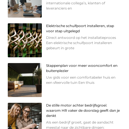
internationale collega’s, klanten of
leveranciers en
Elektrische schuifpoort installeren, stap
voor stap uitgelegd
Direct antwoord op het installatieproces
Een elektrische schuifpoort installeren
gebeurt in grote
Stappenplan voor meer wooncomfort en
buitenplezier
Uw gids voor een comfortabeler huis en
een sfeervolle tuin Een thuis
De stille motor achter bedrijfsgroei:
waarom HR vaker de doorslag geeft dan je
denkt
Als een bedrijf groeit, gaat de aandacht
meestal naar de zichtbare dingen: