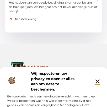
Het hebben van een goede beveiliging is van groot belang in
de huidige tijden. Als het gaat om het beveiligen van je huis of
bedrijf,
Dienstverlening
Wij respecteren uw
privacy en doen er alles
Ontwerp je dagelijks leven met inspiratie en verhalen.
Ontdek praktische tips, creatieve ideeën en waardevolle
aan om deze te
inzichten op Bnontwerp.nl.
beschermen.
Een cookiebanner is een melding die verschijnt wanneer u een
Bericht categorie
website bezoekt en waarin u wordt geïnformeerd over het
gebruik van cookies en vergelijkbare technologieën. Deze