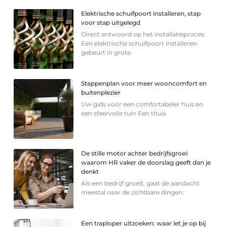
Elektrische schuifpoort installeren, stap
voor stap uitgelegd
Direct antwoord op het installatieproces
Een elektrische schuifpoort installeren
gebeurt in grote
Stappenplan voor meer wooncomfort en
buitenplezier
Uw gids voor een comfortabeler huis en
een sfeervolle tuin Een thuis
De stille motor achter bedrijfsgroei:
waarom HR vaker de doorslag geeft dan je
denkt
Als een bedrijf groeit, gaat de aandacht
meestal naar de zichtbare dingen:
Een traploper uitzoeken: waar let je op bij