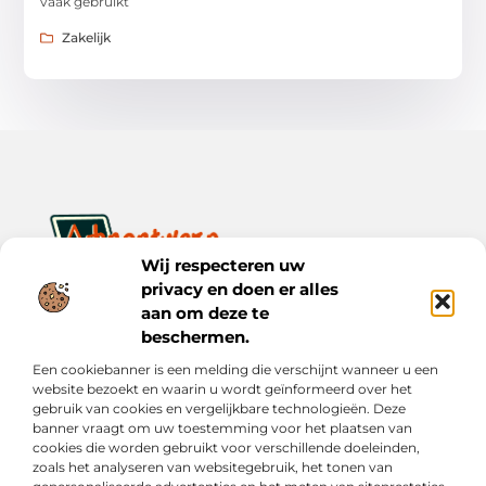
vaak gebruikt
Zakelijk
Wij respecteren uw
privacy en doen er alles
Ontwerp je dagelijks leven met inspiratie en verhalen.
Ontdek praktische tips, creatieve ideeën en waardevolle
aan om deze te
inzichten op Bnontwerp.nl.
beschermen.
Een cookiebanner is een melding die verschijnt wanneer u een
Bericht categorie
website bezoekt en waarin u wordt geïnformeerd over het
gebruik van cookies en vergelijkbare technologieën. Deze
banner vraagt om uw toestemming voor het plaatsen van
cookies die worden gebruikt voor verschillende doeleinden,
Onze informatie
zoals het analyseren van websitegebruik, het tonen van