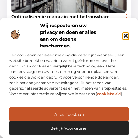
Optimaliseer je magazijn met betrouwbare
opslagsystemen
Wij respecteren uw
Waarom betrouwbare opslagsystemen cruciaal zijn Als je een
magazijn runt, weet je hoe belangrijk het is om je ruimte
privacy en doen er alles
optimaal te benutten. Betrouwbare opslagsystemen zijn
aan om deze te
beschermen.
Aanbiedingen
Een cookiebanner is een melding die verschijnt wanneer u een
website bezoekt en waarin u wordt geïnformeerd over het
gebruik van cookies en vergelijkbare technologieën. Deze
banner vraagt om uw toestemming voor het plaatsen van
AANBIEDINGEN
cookies die worden gebruikt voor verschillende doeleinden,
zoals het analyseren van websitegebruik, het tonen van
gepersonaliseerde advertenties en het meten van siteprestaties.
Voor meer informatie verwijzen we je naar ons [
cookiebeleid
].
Alles Toestaan
De kunst van kasseien voegen met cement
Kasseien voegen met cement is een vak apart. Het vraagt om
Bekijk Voorkeuren
precisie, kennis en de juiste materialen. Of je nu een ervaren
klusser bent of