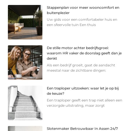
Stappenplan voor meer wooncomfort en
buitenplezier
Uw gids voor een comfortabeler huis en
een sfeervolle tuin Een thuis
De stille motor achter bedrijfsgroei:
waarom HR vaker de doorslag geeft dan je
denkt
Als een bedrijf groeit, gaat de aandacht
meestal naar de zichtbare dingen:
Een traploper uitzoeken: waar let je op bij
de keuze?
Een traploper geeft een trap niet alleen een
verzorgde uitstraling, maar zorgt
Slotenmaker Betrouwbaar In Assen 24/7