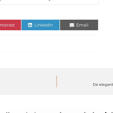
nterest
LinkedIn
Email
De elegant