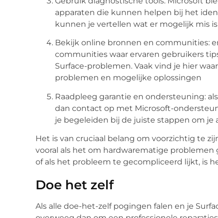
Gebruik diagnostische tools: Microsoft bie
apparaten die kunnen helpen bij het ide
kunnen je vertellen wat er mogelijk mis is
Bekijk online bronnen en communities: er
communities waar ervaren gebruikers tips
Surface-problemen. Vaak vind je hier waa
problemen en mogelijke oplossingen
Raadpleeg garantie en ondersteuning: als
dan contact op met Microsoft-ondersteunin
je begeleiden bij de juiste stappen om je 
Het is van cruciaal belang om voorzichtig te zij
vooral als het om hardwarematige problemen ga
of als het probleem te gecompliceerd lijkt, is
Doe het zelf
Als alle doe-het-zelf pogingen falen en je Surf
overweeg dan om een professionele reparatiese