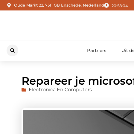
Oude Markt 22, 7511 GB Enschede, Nederland
20:58:05
Partners
Uit d
Repareer je microsof
Electronica En Computers