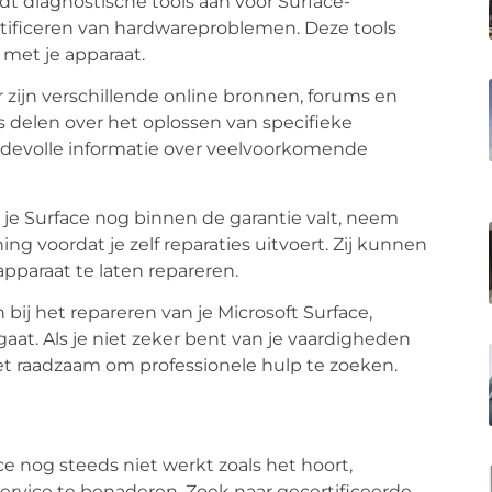
dt diagnostische tools aan voor Surface-
ntificeren van hardwareproblemen. Deze tools
 met je apparaat.
 zijn verschillende online bronnen, forums en
 delen over het oplossen van specifieke
rdevolle informatie over veelvoorkomende
 je Surface nog binnen de garantie valt, neem
g voordat je zelf reparaties uitvoert. Zij kunnen
apparaat te laten repareren.
n bij het repareren van je Microsoft Surface,
at. Als je niet zeker bent van je vaardigheden
 het raadzaam om professionele hulp te zoeken.
ace nog steeds niet werkt zoals het hoort,
rvice te benaderen. Zoek naar gecertificeerde