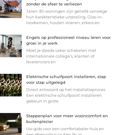
zonder de sfeer te verliezen
Jaren-30-woningen zijn geliefd vanwege
hun karakteristieke uitstraling. Glas-in-
loodramen, houten vloeren, erkers en
Engels op professioneel niveau leren voor
groei in je werk
Moet je steeds vaker schakelen met
internationale collega’s, klanten of
leveranciers en
Elektrische schuifpoort installeren, stap
voor stap uitgelegd
Direct antwoord op het installatieproces
Een elektrische schuifpoort installeren
gebeurt in grote
Stappenplan voor meer wooncomfort en
buitenplezier
Uw gids voor een comfortabeler huis en
een sfeervolle tuin Een thuis