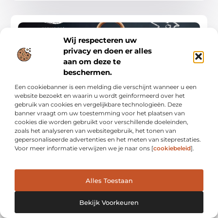
BEDRIJVEN
Wij respecteren uw
privacy en doen er alles
aan om deze te
beschermen.
Een cookiebanner is een melding die verschijnt wanneer u een
website bezoekt en waarin u wordt geïnformeerd over het
Visuele consistentie: de sleutel tot marketing
gebruik van cookies en vergelijkbare technologieën. Deze
succes
banner vraagt om uw toestemming voor het plaatsen van
Visuele consistentie is een krachtig hulpmiddel voor elke
cookies die worden gebruikt voor verschillende doeleinden,
marketeer. Het gaat niet alleen over het gebruik van een
zoals het analyseren van websitegebruik, het tonen van
herkenbaar logo of een consistent kleurenpalet. Het
gepersonaliseerde advertenties en het meten van siteprestaties.
Voor meer informatie verwijzen we je naar ons [
cookiebeleid
].
Bedrijven
Alles Toestaan
Bekijk Voorkeuren