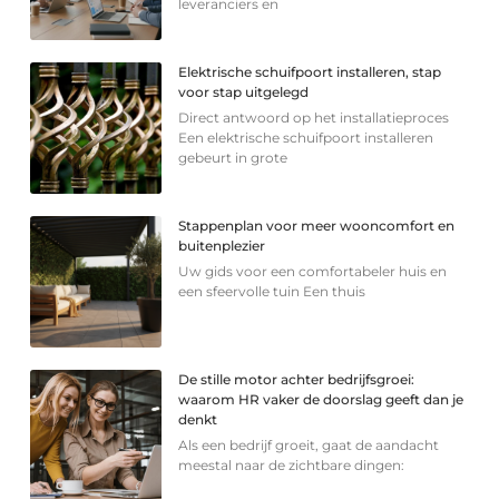
leveranciers en
Elektrische schuifpoort installeren, stap
voor stap uitgelegd
Direct antwoord op het installatieproces
Een elektrische schuifpoort installeren
gebeurt in grote
Stappenplan voor meer wooncomfort en
buitenplezier
Uw gids voor een comfortabeler huis en
een sfeervolle tuin Een thuis
De stille motor achter bedrijfsgroei:
waarom HR vaker de doorslag geeft dan je
denkt
Als een bedrijf groeit, gaat de aandacht
meestal naar de zichtbare dingen: