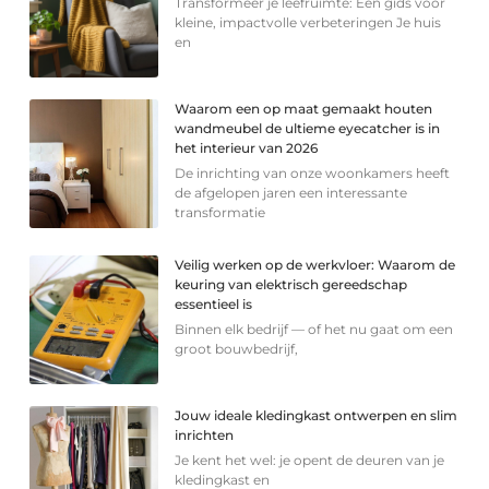
Transformeer je leefruimte: Een gids voor
kleine, impactvolle verbeteringen Je huis
en
Waarom een op maat gemaakt houten
wandmeubel de ultieme eyecatcher is in
het interieur van 2026
De inrichting van onze woonkamers heeft
de afgelopen jaren een interessante
transformatie
Veilig werken op de werkvloer: Waarom de
keuring van elektrisch gereedschap
essentieel is
Binnen elk bedrijf — of het nu gaat om een
groot bouwbedrijf,
Jouw ideale kledingkast ontwerpen en slim
inrichten
Je kent het wel: je opent de deuren van je
kledingkast en