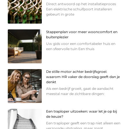
Direct antwoord op het installatieproces
Een elektrische schuifpoort installeren
gebeurt in grote
Stappenplan voor meer wooncomfort en
buitenplezier
Uw gids voor een comfortabeler huis en
een sfeervolle tuin Een thuis
De stille motor achter bedrijfsgroei:
waarom HR vaker de doorslag geeft dan je
denkt
Als een bedrijf groeit, gaat de aandacht
meestal naar de zichtbare dingen:
Een traploper uitzoeken: waar let je op bij
de keuze?
Een traploper geeft een trap niet alleen een
verzorgde uitstraling, maar zorgt