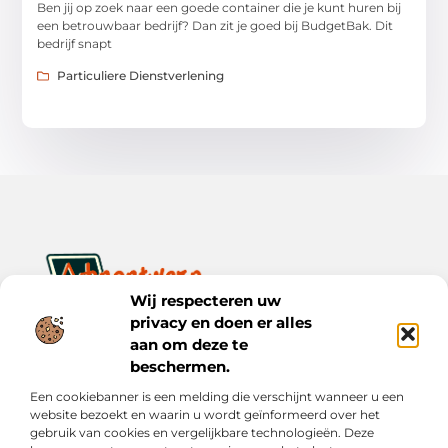
Ben jij op zoek naar een goede container die je kunt huren bij
een betrouwbaar bedrijf? Dan zit je goed bij BudgetBak. Dit
bedrijf snapt
Particuliere Dienstverlening
Wij respecteren uw
privacy en doen er alles
Ontwerp je dagelijks leven met inspiratie en verhalen.
Ontdek praktische tips, creatieve ideeën en waardevolle
aan om deze te
inzichten op Bnontwerp.nl.
beschermen.
Een cookiebanner is een melding die verschijnt wanneer u een
Bericht categorie
website bezoekt en waarin u wordt geïnformeerd over het
gebruik van cookies en vergelijkbare technologieën. Deze