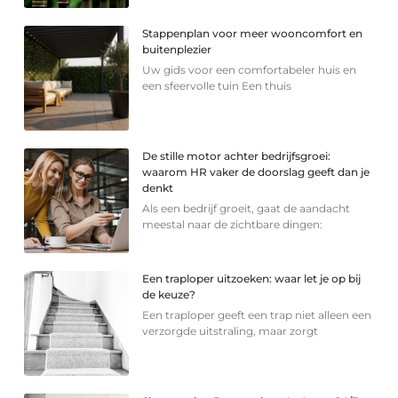
Stappenplan voor meer wooncomfort en
buitenplezier
Uw gids voor een comfortabeler huis en
een sfeervolle tuin Een thuis
De stille motor achter bedrijfsgroei:
waarom HR vaker de doorslag geeft dan je
denkt
Als een bedrijf groeit, gaat de aandacht
meestal naar de zichtbare dingen:
Een traploper uitzoeken: waar let je op bij
de keuze?
Een traploper geeft een trap niet alleen een
verzorgde uitstraling, maar zorgt