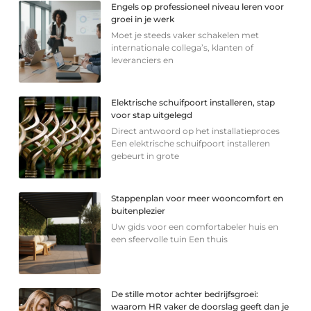
Engels op professioneel niveau leren voor
groei in je werk
Moet je steeds vaker schakelen met
internationale collega’s, klanten of
leveranciers en
Elektrische schuifpoort installeren, stap
voor stap uitgelegd
Direct antwoord op het installatieproces
Een elektrische schuifpoort installeren
gebeurt in grote
Stappenplan voor meer wooncomfort en
buitenplezier
Uw gids voor een comfortabeler huis en
een sfeervolle tuin Een thuis
De stille motor achter bedrijfsgroei:
waarom HR vaker de doorslag geeft dan je