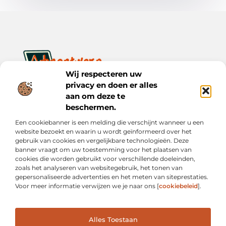
Wij respecteren uw
privacy en doen er alles
Ontwerp je dagelijks leven met inspiratie en verhalen.
Ontdek praktische tips, creatieve ideeën en waardevolle
aan om deze te
inzichten op Bnontwerp.nl.
beschermen.
Een cookiebanner is een melding die verschijnt wanneer u een
Bericht categorie
website bezoekt en waarin u wordt geïnformeerd over het
gebruik van cookies en vergelijkbare technologieën. Deze
banner vraagt om uw toestemming voor het plaatsen van
cookies die worden gebruikt voor verschillende doeleinden,
Onze informatie
zoals het analyseren van websitegebruik, het tonen van
gepersonaliseerde advertenties en het meten van siteprestaties.
Goede Links Inkopen: Wat Je Moet Weten vóór Je Investeert in Linkbuilding
Inkomsten Genereren met Mijn Website: Van Online Aanwezigheid naar Echte Verdiensten
Voor meer informatie verwijzen we je naar ons [
cookiebeleid
].
Alles Toestaan
Website index
Cookiebeleid (EU)