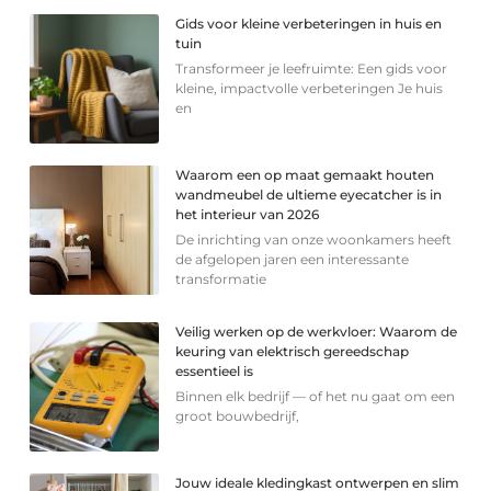
Gids voor kleine verbeteringen in huis en
tuin
Transformeer je leefruimte: Een gids voor
kleine, impactvolle verbeteringen Je huis
en
Waarom een op maat gemaakt houten
wandmeubel de ultieme eyecatcher is in
het interieur van 2026
De inrichting van onze woonkamers heeft
de afgelopen jaren een interessante
transformatie
Veilig werken op de werkvloer: Waarom de
keuring van elektrisch gereedschap
essentieel is
Binnen elk bedrijf — of het nu gaat om een
groot bouwbedrijf,
Jouw ideale kledingkast ontwerpen en slim