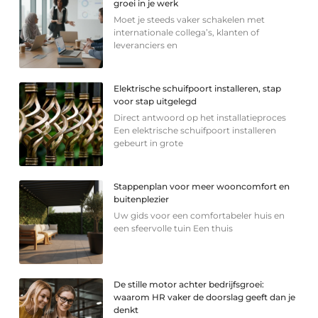
groei in je werk
Moet je steeds vaker schakelen met
internationale collega’s, klanten of
leveranciers en
Elektrische schuifpoort installeren, stap
voor stap uitgelegd
Direct antwoord op het installatieproces
Een elektrische schuifpoort installeren
gebeurt in grote
Stappenplan voor meer wooncomfort en
buitenplezier
Uw gids voor een comfortabeler huis en
een sfeervolle tuin Een thuis
De stille motor achter bedrijfsgroei:
waarom HR vaker de doorslag geeft dan je
denkt