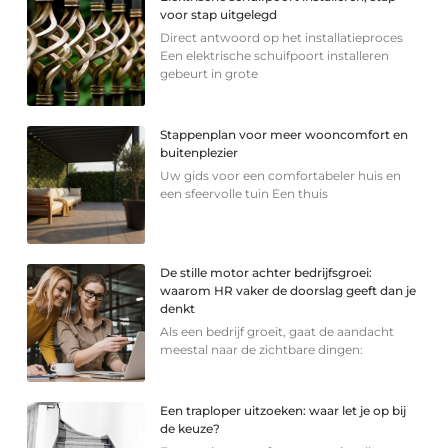
voor stap uitgelegd
Direct antwoord op het installatieproces
Een elektrische schuifpoort installeren
gebeurt in grote
Stappenplan voor meer wooncomfort en
buitenplezier
Uw gids voor een comfortabeler huis en
een sfeervolle tuin Een thuis
De stille motor achter bedrijfsgroei:
waarom HR vaker de doorslag geeft dan je
denkt
Als een bedrijf groeit, gaat de aandacht
meestal naar de zichtbare dingen:
Een traploper uitzoeken: waar let je op bij
de keuze?