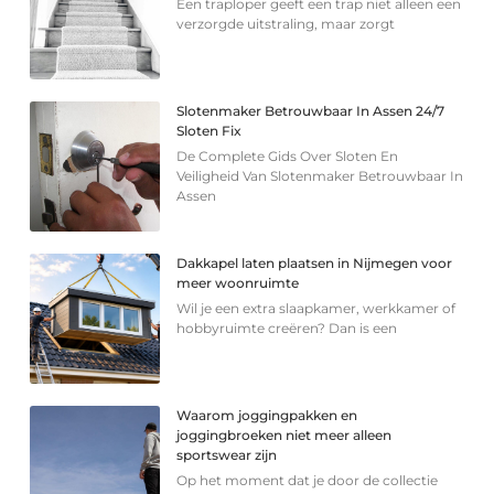
Een traploper geeft een trap niet alleen een
verzorgde uitstraling, maar zorgt
Slotenmaker Betrouwbaar In Assen 24/7
Sloten Fix
De Complete Gids Over Sloten En
Veiligheid Van Slotenmaker Betrouwbaar In
Assen
Dakkapel laten plaatsen in Nijmegen voor
meer woonruimte
Wil je een extra slaapkamer, werkkamer of
hobbyruimte creëren? Dan is een
Waarom joggingpakken en
joggingbroeken niet meer alleen
sportswear zijn
Op het moment dat je door de collectie