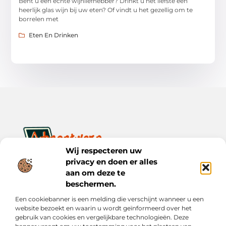
Bent u een echte wijnliefhebber? Drinkt u het liefste een
heerlijk glas wijn bij uw eten? Of vindt u het gezellig om te
borrelen met
Eten En Drinken
Wij respecteren uw
privacy en doen er alles
Ontwerp je dagelijks leven met inspiratie en verhalen.
Ontdek praktische tips, creatieve ideeën en waardevolle
aan om deze te
inzichten op Bnontwerp.nl.
beschermen.
Een cookiebanner is een melding die verschijnt wanneer u een
Bericht categorie
website bezoekt en waarin u wordt geïnformeerd over het
gebruik van cookies en vergelijkbare technologieën. Deze