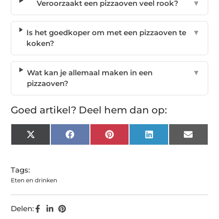
Veroorzaakt een pizzaoven veel rook?
▼
Is het goedkoper om met een pizzaoven te
▼
koken?
Wat kan je allemaal maken in een
▼
pizzaoven?
Goed artikel? Deel hem dan op:
X
Facebook
Pinterest
LinkedIn
Email
(Twitter)
Tags:
Eten en drinken
Delen: