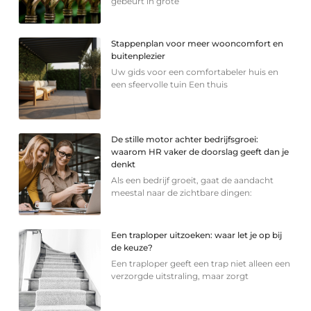
gebeurt in grote
Stappenplan voor meer wooncomfort en
buitenplezier
Uw gids voor een comfortabeler huis en
een sfeervolle tuin Een thuis
De stille motor achter bedrijfsgroei:
waarom HR vaker de doorslag geeft dan je
denkt
Als een bedrijf groeit, gaat de aandacht
meestal naar de zichtbare dingen:
Een traploper uitzoeken: waar let je op bij
de keuze?
Een traploper geeft een trap niet alleen een
verzorgde uitstraling, maar zorgt