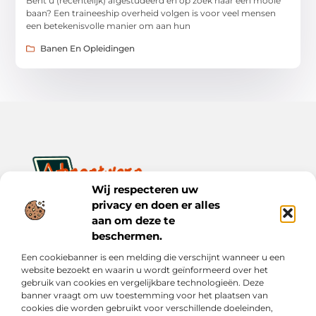
Bent u (recentelijk) afgestudeerd en op zoek naar een mooie
baan? Een traineeship overheid volgen is voor veel mensen
een betekenisvolle manier om aan hun
Banen En Opleidingen
Wij respecteren uw
privacy en doen er alles
Ontwerp je dagelijks leven met inspiratie en verhalen.
aan om deze te
Ontdek praktische tips, creatieve ideeën en waardevolle
inzichten op Bnontwerp.nl.
beschermen.
Een cookiebanner is een melding die verschijnt wanneer u een
Bericht categorie
website bezoekt en waarin u wordt geïnformeerd over het
gebruik van cookies en vergelijkbare technologieën. Deze
banner vraagt om uw toestemming voor het plaatsen van
cookies die worden gebruikt voor verschillende doeleinden,