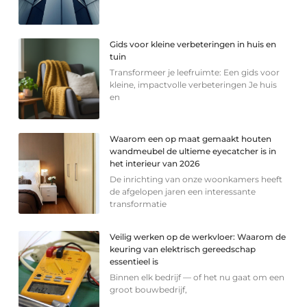
Gids voor kleine verbeteringen in huis en
tuin
Transformeer je leefruimte: Een gids voor
kleine, impactvolle verbeteringen Je huis
en
Waarom een op maat gemaakt houten
wandmeubel de ultieme eyecatcher is in
het interieur van 2026
De inrichting van onze woonkamers heeft
de afgelopen jaren een interessante
transformatie
Veilig werken op de werkvloer: Waarom de
keuring van elektrisch gereedschap
essentieel is
Binnen elk bedrijf — of het nu gaat om een
groot bouwbedrijf,