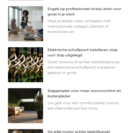
Engels op professioneel niveau leren voor
groei in je werk
Moet je steeds vaker schakelen met
internationale collega’s, klanten of
leveranciers en
Elektrische schuifpoort installeren, stap
voor stap uitgelegd
Direct antwoord op het installatieproces
Een elektrische schuifpoort installeren
gebeurt in grote
Stappenplan voor meer wooncomfort en
buitenplezier
Uw gids voor een comfortabeler huis en
een sfeervolle tuin Een thuis
De stille motor achter bedrijfsgroei: