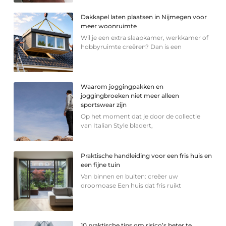
Dakkapel laten plaatsen in Nijmegen voor
meer woonruimte
Wil je een extra slaapkamer, werkkamer of
hobbyruimte creëren? Dan is een
Waarom joggingpakken en
joggingbroeken niet meer alleen
sportswear zijn
Op het moment dat je door de collectie
van Italian Style bladert,
Praktische handleiding voor een fris huis en
een fijne tuin
Van binnen en buiten: creëer uw
droomoase Een huis dat fris ruikt
10 praktische tips om risico’s beter te