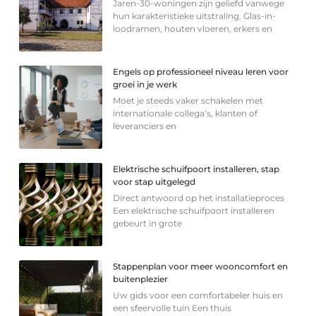
Jaren-30-woningen zijn geliefd vanwege
hun karakteristieke uitstraling. Glas-in-
loodramen, houten vloeren, erkers en
Engels op professioneel niveau leren voor
groei in je werk
Moet je steeds vaker schakelen met
internationale collega’s, klanten of
leveranciers en
Elektrische schuifpoort installeren, stap
voor stap uitgelegd
Direct antwoord op het installatieproces
Een elektrische schuifpoort installeren
gebeurt in grote
Stappenplan voor meer wooncomfort en
buitenplezier
Uw gids voor een comfortabeler huis en
een sfeervolle tuin Een thuis