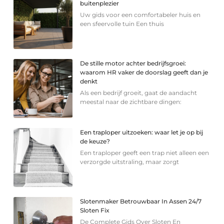
buitenplezier
Uw gids voor een comfortabeler huis en
een sfeervolle tuin Een thuis
De stille motor achter bedrijfsgroei:
waarom HR vaker de doorslag geeft dan je
denkt
Als een bedrijf groeit, gaat de aandacht
meestal naar de zichtbare dingen:
Een traploper uitzoeken: waar let je op bij
de keuze?
Een traploper geeft een trap niet alleen een
verzorgde uitstraling, maar zorgt
Slotenmaker Betrouwbaar In Assen 24/7
Sloten Fix
De Complete Gids Over Sloten En