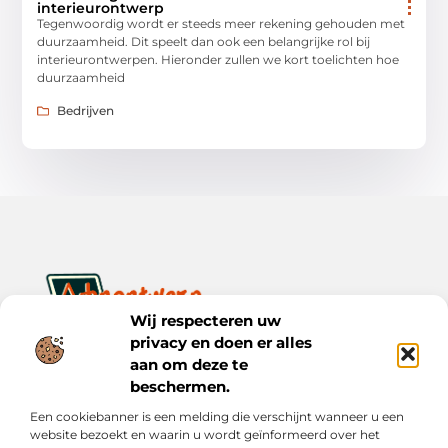
interieurontwerp
Tegenwoordig wordt er steeds meer rekening gehouden met
duurzaamheid. Dit speelt dan ook een belangrijke rol bij
interieurontwerpen. Hieronder zullen we kort toelichten hoe
duurzaamheid
Bedrijven
Wij respecteren uw
privacy en doen er alles
Ontwerp je dagelijks leven met inspiratie en verhalen.
Ontdek praktische tips, creatieve ideeën en waardevolle
aan om deze te
inzichten op Bnontwerp.nl.
beschermen.
Een cookiebanner is een melding die verschijnt wanneer u een
Bericht categorie
website bezoekt en waarin u wordt geïnformeerd over het