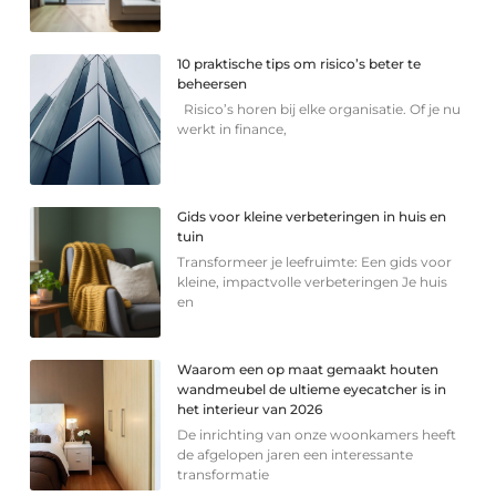
10 praktische tips om risico’s beter te
beheersen
Risico’s horen bij elke organisatie. Of je nu
werkt in finance,
Gids voor kleine verbeteringen in huis en
tuin
Transformeer je leefruimte: Een gids voor
kleine, impactvolle verbeteringen Je huis
en
Waarom een op maat gemaakt houten
wandmeubel de ultieme eyecatcher is in
het interieur van 2026
De inrichting van onze woonkamers heeft
de afgelopen jaren een interessante
transformatie